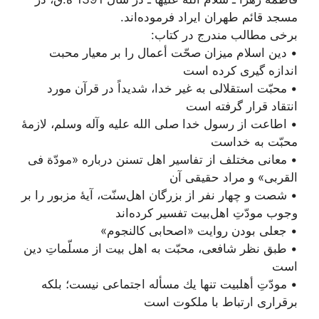
مسجد قائم طهران ايراد فرموده‌‏اند.
برخی مطالب مندرج در کتاب:
• دين اسلام ميزان صحّت أعمال را بر معيار محبت
اندازه گيرى كرده است
• محبّت استقلالى به غير خدا، شديداً در قرآن مورد
انتقاد قرار گرفته است
• اطاعت از رسول خدا صلى الله عليه وآله وسلم، لازمۀ
محبّت به خداست
• معانى مختلف از تفاسير اهل تسنن درباره «مودّة فى
القربى» و مراد حقیقی آن
• شصت و چهار نفر از بزرگان اهل‌سنّت، آيۀ مزبور را بر
وجوب مودّتِ اهل‏‌بيت تفسير كرده‌‏اند
• جعلی بودن روایت «اصحابی کالنجوم»
• طبق نظر شافعى، محبّت به اهل بيت از مسلّماتِ دين
است
• مودّتِ أهل‏بيت تنها يك مسأله اجتماعى نيست؛ بلكه
برقرارى ارتباط با ملكوت است