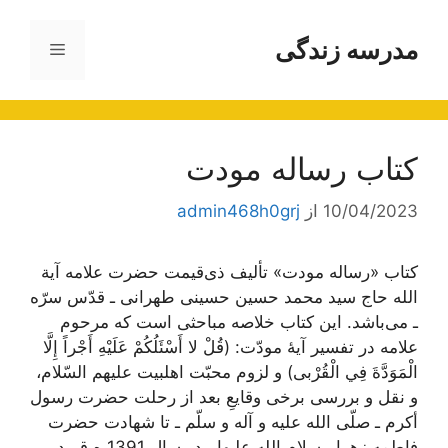
رش
ه
مدرسه زندگی
فهرست
حتوا
کتاب رساله مودت
10/04/2023
از
admin468h0grj
کتاب «رساله مودت» تألیف ذی‌قیمت حضرت علامه آیة
الله حاج سید محمد حسین حسینی طهرانی ـ قدّس سرّه
ـ می‌باشد. این کتاب خلاصه مباحثی است که مرحوم
علامه در تفسیر آیۀ مودّت: (قُلْ لا أَسْئَلُكُمْ عَلَيْهِ أَجْراً إِلَّا
الْمَوَدَّةَ فِي الْقُرْبى) و لزوم محبّت اهل‏بيت عليهم السّلام،
و نقل و بررسى برخى وقايعِ بعد از رحلت حضرت رسول
أكرم ـ صلّى الله عليه و آله و سلّم ـ تا شهادت حضرت
فاطمه زهرا ـ سلام الله عليها ـ در سال 1391 ه.ق، در