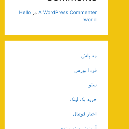
A WordPress Commenter
در
Hello
world!
مه پاش
فردا بورس
سئو
خرید بک لینک
اخبار فوتبال
آموزش سئو مبتدی