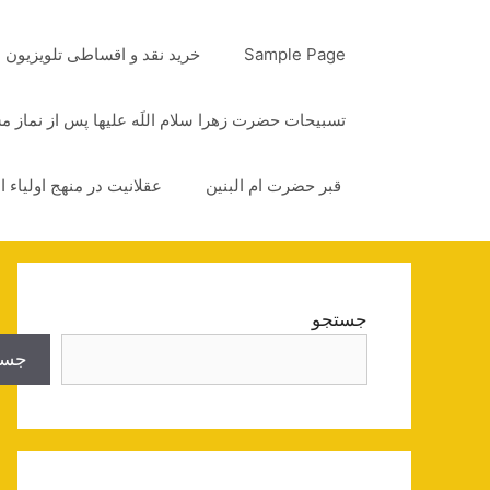
رش
ه
Sample Page
خرید نقد و اقساطی تلویزیون
حتوا
تسبیحات حضرت زهرا سلام اللَه علیها پس از نماز 
قبر حضرت ام البنین
عقلانیت در منهج اولیاء ا
جستجو
جست