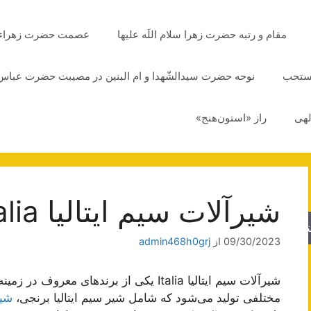
مقام و رتبه حضرت زهرا سلام اللَه علیها
عصمت حضرت زهراء سلا
مستحب
نوحه حضرت سیدالشّهدا و ام البنین در مصیبت حضرت عباس 
لهی
راز «استون‌هنج»
شیرآلات سیم ایتالیا Italia
جو
09/30/2023
از
admin468h0grj
شیرآلات سیم ایتالیا Italia یکی از برندهای
مختلفی تولید می‌شود که شامل شیر سیم ایتالیا برنجی،
شیر 