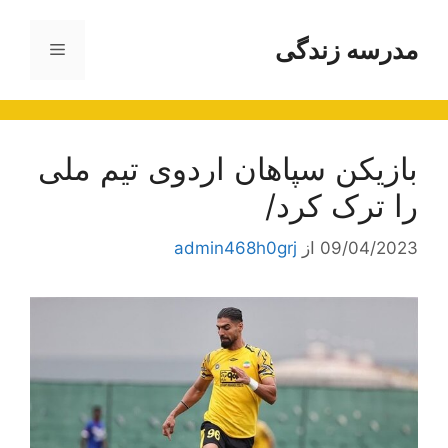
رش
ه
مدرسه زندگی
فهرست
حتوا
بازیکن سپاهان اردوی تیم ملی
را ترک کرد/
09/04/2023
از
admin468h0grj