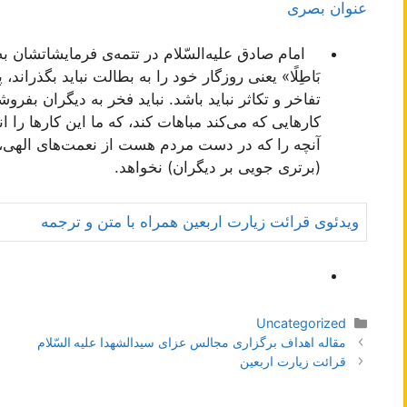
عنوان بصری
امام صادق علیه‌السّلام در تتمه‌ی فرمایشاتشان به عنوا
بَاطِلًا» یعنی روزگار خود را به بطالت نباید بگذرا
تفاخر و تكاثر نباید باشد. نباید فخر به دیگران بفرو
كارهایی كه می‌كند مباهات كند، كه ما این كارها را انج
آنچه را كه در دست مردم هست از نعمت‌های الهی، 
(برتری جویی بر دیگران) نخواهد.
ویدئوی قرائت زیارت اربعین همراه با متن و ترجمه
دسته‌ها
Uncategorized
ناوبری
مقاله اهداف برگزاری مجالس عزای سیدالشهدا علیه السّلام
نوشته‌ها
قرائت زیارت اربعین