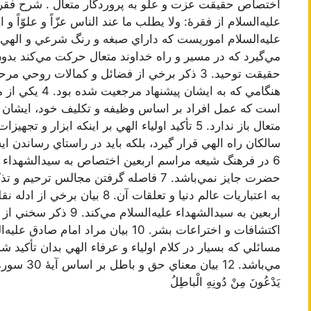
عليه‌السلام از فقرۀ: ولا يطلب ما عند الناس عزّاً و علوّاً 
مي‌گيرد كه در مسير و راه خداوند متعال حركت مي‌كند بدون
حقيقت توحيد. 3 ذكر برخي از فضائل و كمالات رو
هنگامي كه به اي
است كه عمل افراد بر اساس وظيفه و تكليف خود، ايشان را 
متعال باز ندارد. 5 تأكيد اولياء الهي بر اينكه ابز
سالكان راه الهي قرار گيرد، بلكه بايد در راستاي رساندن ا
6 در فرهنگ شيعه مراسم اربعين اختصاص به سيدالشهداء علي
حضرت جايز نمي‌باشد. 7 فاصله گرفتن مجالس
به اعتباريات عالم دنيا و تعلقات 
اربعين به سيدالشهداء عليه
مسائلي كه بسيار در كلام اولياء و عرفاء الهي بدان تأكي
مي‌باشد. 12 ب
يَدْعُونَ مِنْ دُونِهِ الْباطِلُ