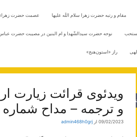
مقام و رتبه حضرت زهرا سلام اللَه علیها
عصمت حضرت زهراء سلا
مستحب
نوحه حضرت سیدالشّهدا و ام البنین در مصیبت حضرت عباس 
لهی
راز «استون‌هنج»
ویدئوی قرائت زیارت ارب
جو
و ترجمه – مداح شماره 1
09/02/2023
از
admin468h0grj