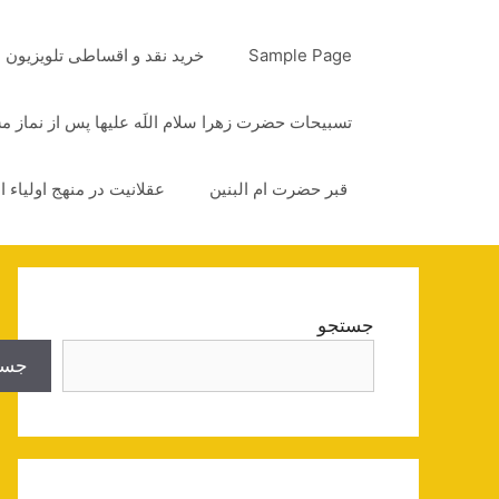
رش
ه
Sample Page
خرید نقد و اقساطی تلویزیون
حتوا
تسبیحات حضرت زهرا سلام اللَه علیها پس از نماز 
قبر حضرت ام البنین
عقلانیت در منهج اولیاء ا
جستجو
جست