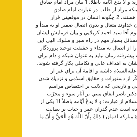
اختصاص حقيقت عزت و علو به پروردگار متعال . شرح فقره: و لا يدع أيّامه باطلاً. 1 بيان مراد امام صادق
و اينكه مراد از طلب در عبارت امام صادق
عليه‌السلام اموريست كه داراي صبغه و رنگ شرعي و الهي هستند. 2 چگونه انسان در موقعيتي قرار
 خداوند متعال و بدون اتصال ضمير او به مبدأ و
حي مرحوم آقا سيد احمد كربلايي و بيان فرمايش ايشان
شان پيشنهاد مرجعيت شده بود. 4 يكي از مسائل بسيار مهم در راه سير و سلوك الهي اين
از اتصال به مبداء و حقيقت توحيد پروردگار
ار و تجهيزات پيشرفته زمان نبايد به عنوان شبكه و دام براي
يشان به اهداف عالي و تكاملي بكار گرفته شوند.
ه‌السلام داشته و اقامۀ آن براي غير از
 ترحيم و تذكّر از دستورات و حقايق اسلامي و نزديك شدن
آن. 8 بيان برخي از ادله نقلي و تاريخي كه دلالت بر اختصاص مراسم
‌السلام مي‌كند. 9 ذكر سخني از دكتر ناصر اتفاق مبني بر آثار سوء و مخرّب
اكتشافات و اختراعات بشر. 10 بيان مراد امام صادق عليه‌السلام از عبارت: و لا يدعُ اَيّامه باطلاً 11 يكي از
د شده است عدم گذران عمر و حيات بر بطالت
يان معناي حق و باطل بر اساس آيۀ 30 سورۀ مباركه لقمان:( ذلِكَ بِأَنَّ اللَّهَ هُوَ الْحَقُّ وَ أَنَّ ما