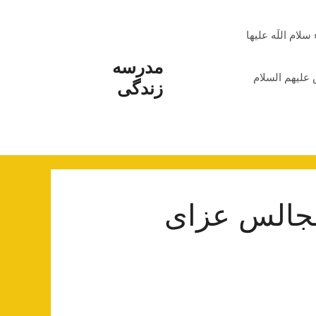
م اللَه علیها
مدرسه
علیهم السلام
زندگی
مجالس عزای