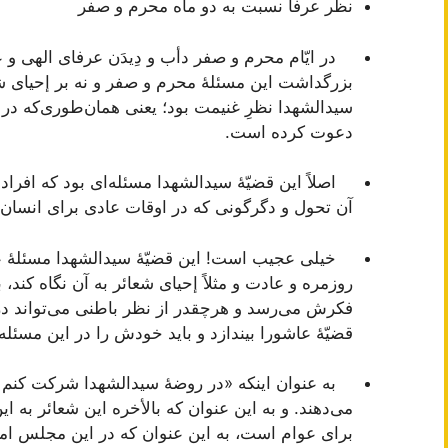
نظر عرفا نسبت به دو ماه محرم و صفر
در ایّام محرم و صفر دأب و دِیدَن عرفای الهی و عرفا
بزرگداشت این مسئلۀ محرم و صفر و نه بر إحیای شع
سیدالشهدا نظرِ غنیمت بود؛ یعنی همان‌طوری‌که در
دعوت کرده است.
اصلاً این قضیّۀ سیدالشهدا مسئله‌ای بود که افراد با
آن تحول و دگرگونی که در اوقات عادی برای انسان پی
خیلی عجیب است! این قضیّۀ سیدالشهدا مسئلۀ عاد
روزمره و عادت و مثلاً إحیای شعائر به آن نگاه کند،
فکرش می‌رسد و هرچقدر از نظر باطنی می‌تواند در ا
قضیّۀ عاشورا بیندازد و باید خودش را در این مسئله 
به عنوان اینکه «در روضۀ سیدالشهدا شرکت کنم و ث
می‌دهند. و به این عنوان که بالأخره این شعائر به
برای عوام است، به این عنوان که در این مجلس ا