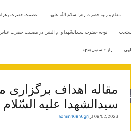
مقام و رتبه حضرت زهرا سلام اللَه علیها
عصمت حضرت زهراء سلا
مستحب
نوحه حضرت سیدالشّهدا و ام البنین در مصیبت حضرت عباس 
لهی
راز «استون‌هنج»
مقاله اهداف برگزاری 
جو
سیدالشهدا علیه السّلام
09/02/2023
از
admin468h0grj