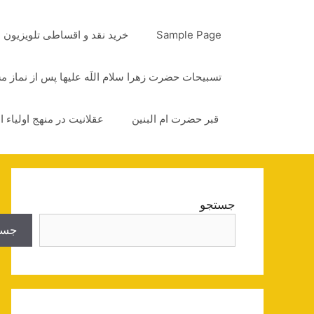
رش
ه
Sample Page
خرید نقد و اقساطی تلویزیون
حتوا
تسبیحات حضرت زهرا سلام اللَه علیها پس از نماز 
قبر حضرت ام البنین
عقلانیت در منهج اولیاء ا
جستجو
جست