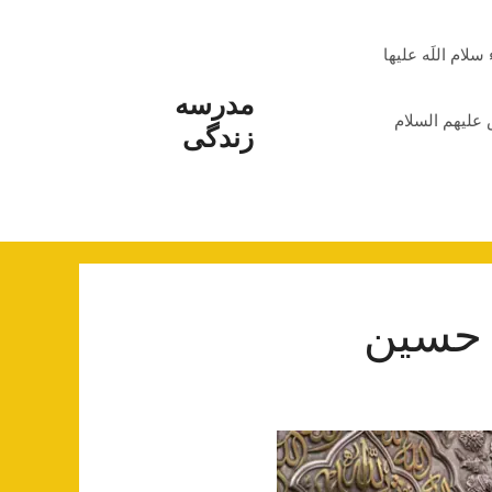
م اللَه علیها
مدرسه
علیهم السلام
زندگی
 حسین