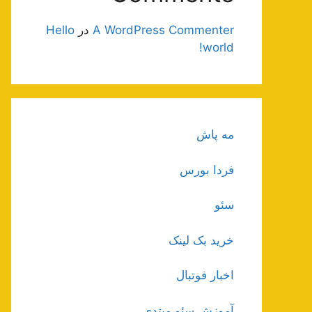
A WordPress Commenter
در
Hello
world!
مه پاش
فردا بورس
سئو
خرید بک لینک
اخبار فوتبال
آموزش سئو مبتدی