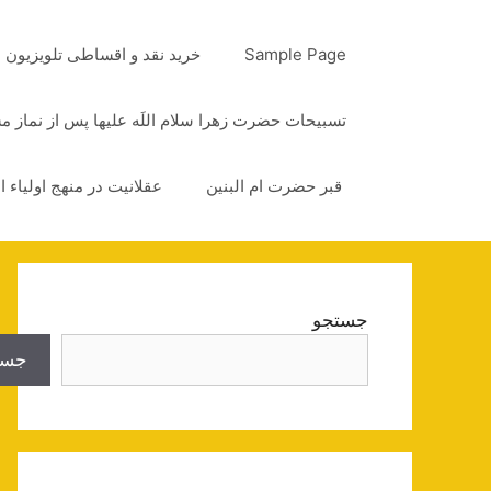
رش
ه
Sample Page
خرید نقد و اقساطی تلویزیون
حتوا
تسبیحات حضرت زهرا سلام اللَه علیها پس از نماز 
قبر حضرت ام البنین
عقلانیت در منهج اولیاء ا
جستجو
جست