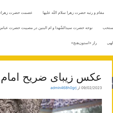
مقام و رتبه حضرت زهرا سلام اللَه علیها
عصمت حضرت زهراء سلا
مستحب
نوحه حضرت سیدالشّهدا و ام البنین در مصیبت حضرت عباس 
لهی
راز «استون‌هنج»
عکس زیبای ضریح امام
جو
09/02/2023
از
admin468h0grj