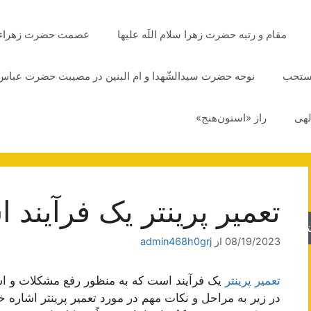
مقام و رتبه حضرت زهرا سلام اللَه علیها
عصمت حضرت زهراء سلا
مستحب
نوحه حضرت سیدالشّهدا و ام البنین در مصیبت حضرت عباس 
لهی
راز «استون‌هنج»
تعمیر پرینتر یک فرآیند 
جو
08/19/2023
از
admin468h0grj
تعمیر پرینتر
یک فرآیند است که به منظور رفع مشکلات و اشک
در زیر به مراحل و نکات مهم در مورد تعمیر پرینتر اشاره خ