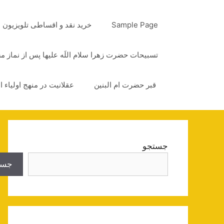
رش
ه
Sample Page
خرید نقد و اقساطی تلویزیون
حتوا
تسبیحات حضرت زهرا سلام اللَه علیها پس از نماز 
قبر حضرت ام البنین
عقلانیت در منهج اولیاء ا
جستجو
جست