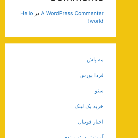
A WordPress Commenter
در
Hello
world!
مه پاش
فردا بورس
سئو
خرید بک لینک
اخبار فوتبال
آموزش سئو مبتدی