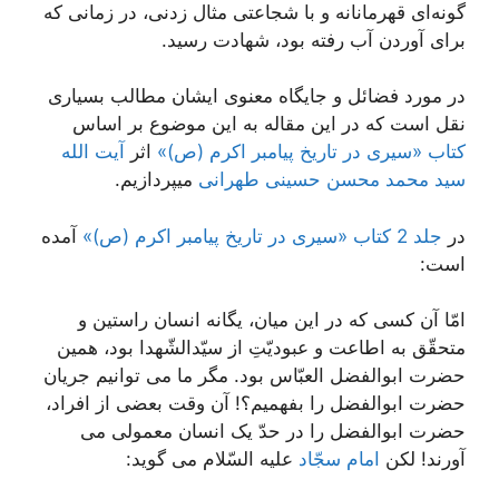
گونه‌ای قهرمانانه و با شجاعتی مثال زدنی، در زمانی که
برای آوردن آب رفته بود، شهادت رسید.
در مورد فضائل و جایگاه معنوی ایشان مطالب بسیاری
نقل است که در این مقاله به این موضوع بر اساس
کتاب «سیری در تاریخ پیامبر اکرم (ص)»
اثر
آیت الله
سید محمد محسن حسینی طهرانی
میپردازیم.
در
جلد 2 کتاب «سیری در تاریخ پیامبر اکرم (ص)»
آمده
است:
امّا آن کسی که در این میان، یگانه انسان راستین و
متحقّق به اطاعت و عبودیّتِ از سیّدالشّهدا بود، همین
حضرت ابوالفضل العبّاس بود. مگر ما می توانیم جریان
حضرت ابوالفضل را بفهمیم؟! آن وقت بعضی از افراد،
حضرت ابوالفضل را در حدّ یک انسان معمولی می
آورند! لکن
امام سجّاد
علیه السّلام می گوید: