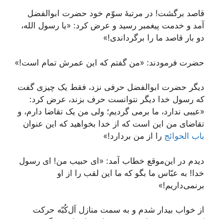
قاصد برگشت! در مرتبۀ سوّم خود حضرت ابوالفضل
آمد و خدمت پیغمبر رسید و عرض کرد: «یا رسول الله،
دو بار قاصد ما را برگرداندی!»
حضرت فرمودند: «من گفتم که این عمرش تمام است!»
دیگر حضرت ابوالفضل حرفی نزد، فقط یک چیزی گفت
که رسول خدا دیگر نتوانست حرف بزند، عرض کرد:
«عیبی ندارد، ما برمی گردیم؛ ولی من یک تقاضا دارم، و
تقاضای من این است که از خدا بخواهید که این عنوان
باب الحوائج
را از من بردارد!»
دیدم در این‌موقع خطاب آمد: «ای حبیب من! ای رسول
خدا! به عبّاس ما بگو که ما این لقب را از او
برنمی‌داریم!»
از خواب بیدار شدم و به سمت منازل آل‌کُبّه حرکت