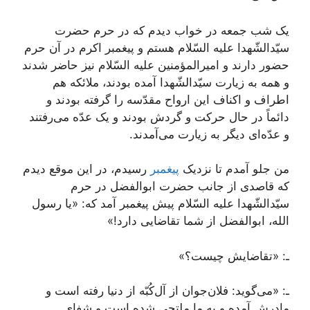
یک شب جمعه در خواب دیدم که در حرم حضرت
سیّدالشّهدا علیه السّلام هستم و پیغمبر اکرم در آن حرم
حضور دارند و امیرالمؤمنین علیه السّلام نیز حاضر شدند
و همه به زیارت سیّدالشّهدا آمده بودند، ملائکه هم
اطراف و اکناف این ارواح مقدّسه را گرفته بودند و
دائماً در حال حرکت و گردش بودند و یک عدّه می‌رفتند
و عدّه‌ای دیگر به زیارت می‌آمدند.
من جلو آمدم تا نزدیک
پیغمبر
رسیدم، در این موقع دیدم
که قاصدی از جانب حضرت ابوالفضل در حرم
سیّدالشّهدا علیه السّلام پیش پیغمبر آمد که: «یا رسول
الله، ابوالفضل از شما تقاضایی دارد!»
ـ: «تقاضایش چیست؟»
ـ: «می‌گوید: فلان‌جوان از آل‌کُبّه از دنیا رفته است و
مادرش آمده و به ما ملتجی شده است و شفای