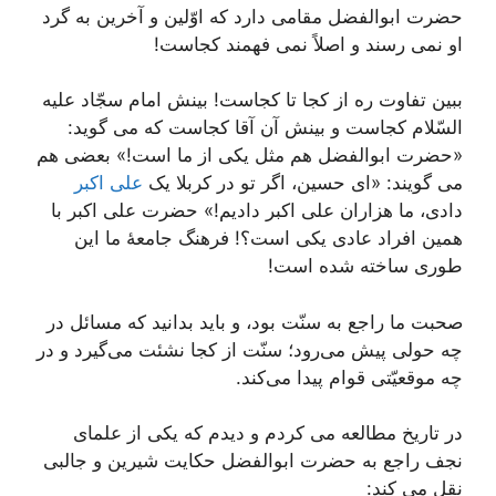
حضرت ابوالفضل مقامی دارد که اوّلین و آخرین به گرد
او نمی رسند و اصلاً نمی فهمند کجاست!
ببین تفاوت ره از کجا تا کجاست! بینش امام سجّاد علیه
السّلام کجاست و بینش آن آقا کجاست که می گوید:
«حضرت ابوالفضل هم مثل یکی از ما است!» بعضی هم
می گویند: «ای حسین، اگر تو در کربلا یک
علی اکبر
دادی، ما هزاران علی اکبر دادیم!» حضرت علی اکبر با
همین افراد عادی یکی است؟! فرهنگ جامعۀ ما این
طوری ساخته شده است!
صحبت ما راجع به سنّت بود، و باید بدانید که مسائل در
چه حولی پیش می‌رود؛ سنّت از کجا نشئت می‌گیرد و در
چه موقعیّتی قوام پیدا می‌کند.
در تاریخ مطالعه می کردم و دیدم که یکی از علمای
نجف راجع به حضرت ابوالفضل حکایت شیرین و جالبی
نقل می کند: