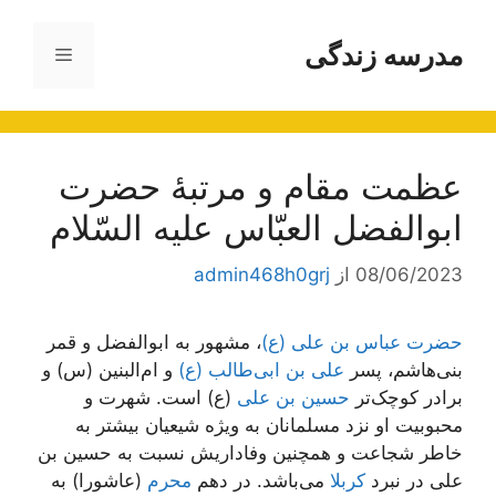
رش
ه
مدرسه زندگی
فهرست
حتوا
عظمت مقام و مرتبۀ حضرت
ابوالفضل العبّاس علیه السّلام
08/06/2023
از
admin468h0grj
حضرت عباس بن علی (ع)
، مشهور به ابوالفضل و قمر
بنی‌هاشم، پسر
علی بن ابی‌طالب (ع)
و ام‌البنین (س) و
برادر کوچک‌تر
حسین بن علی
(ع) است. شهرت و
محبوبیت او نزد مسلمانان به ویژه شیعیان بیشتر به
خاطر شجاعت و همچنین وفاداریش نسبت به حسین بن
علی در نبرد
کربلا
می‌باشد. در دهم
محرم
(عاشورا) به