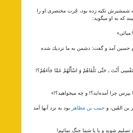
ه شمشیرش تكیه زده بود، چُرت مختصرى او را
یند كه به او میگوید:
ما میائى»
 حسین آمد و گفت: دشمن به ما نزدیك شده
ى أَنْتَ ـ حَتَّى تَلْقَاهُمْ وَ اسْأَلْهُمْ عَمَّا جَآءَهُمْ؟!
ا بپرس چرا آمده‌اید؟! و چه میخواهید؟!»
 بن القَین، و
حبیب بن مَظاهر
بود به نزد آنها آمد
 تسلیم شوید و یا با شما جنگ نمائیم!