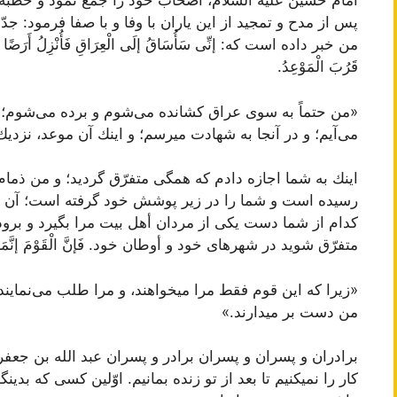
امام حسین علیه السّلام‌، اصحاب خود را جمع نمود و خطبه‌اى
پس از مدح و تمجید از این یاران با وفا و با صفا فرمود: جدّ
من خبر داده است كه: إنِّى سَأُسَاقُ إلَى الْعِرَاقِ فَأُنْزِلُ أَرَضًا یقَالُ ل
قَرُبَ الْمَوْعِدُ.
«من حتماً به سوى عراق كشانده مى‌شوم و برده مى‌شوم؛ و 
مى‌آیم؛ و در آنجا به شهادت میرسم؛ و اینك آن موعد، نزد
اینك به شما اجازه دادم كه همگى متفرّق گردید؛ و من ذمام
رسیده است و شما را در زیر پوشش خود گرفته است؛ آن 
كدام از شما دست یكى از مردان أهل بیت مرا بگیرد و برود!
متفرّق شوید در شهرهاى خود و أوطان خود. فَإنَّ الْقَوْمَ إنَّمَا یطْلَبُ
«زیرا كه این قوم فقط مرا میخواهند، و مرا طلب مى‌نماین
من دست بر میدارند.»
برادران و پسران و پسران برادر و پسران عبد الله بن جعفر گ
كار را نمیكنیم تا بعد از تو زنده بمانیم. اوّلین كسى كه ب