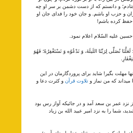
افتادم؛ و دانستم كه از دست دشمن بر سر او چه
ران و حزب او باشم. و جان خود را فداى جان او
 حفظ كرده باشم!
سین علیه السّلام اعلام نمود.
ا نُصَلِّى لِرَبِّنَا اللَیلَةَ، وَ نَدْعُوُه وَ نَسْتَغْفِرُهُ؛ فَهُوَ
ِغْفَارِ.
نها مهلت بگیر! شاید براى پروردگارمان در این
 میداند كه من نماز و
تلاوت قرآن
و كثرت دعا و
 نزد عمر بن‌ سعد آمد و در جائیكه آواز رس بود
ید، شما را به نزد امیر عبید الله بن زیاد