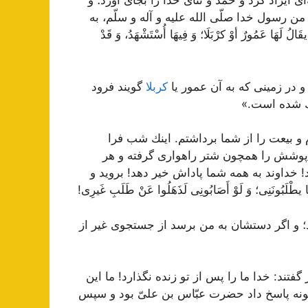
 ایراد كرد و حمد و ثناى خدا را بجاى آورد؛ و
 من رسول خدا صلّى الله علیه و آله و سلّم، به
َهَا عَمُورٌ أوْ کرْبَلَا؛ وَ فِیهَا أُسْتَشْهَدُ، وَ قَدْ
در زمینى كه به آن‌ عمور یا
کربلا
گویند فرود
یك شده است.»
 و بیعت را از شما برداشتم. اینك شب فرا
پوشش را همچون شتر راهوارى گرفته و هر
 خداوند به همه شما پاداش خیر دهد! بروید و
ونَنِى؛ وَ لَوْ أَصَابُونِى لَذَهَلُوا عَنْ طَلَبِ غَیرِى!
د؛ و اگر دستشان به من برسد از جستجوى غیر از
فتند: خدا ما را پس از تو زنده نگذارد! ما این
دینگونه پاسخ داد حضرت عبّاس بن علىّ بود و سپس