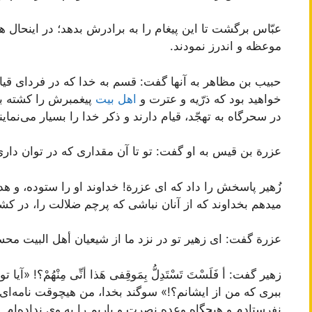
عبّاس برگشت تا این پیغام را به برادرش بدهد؛ در اینحال ه
موعظه و اندرز نمودند.
حبیب بن مظاهر به آنها گفت: قسم به خدا كه در فرداى قیا
خواهید بود كه ذرّیه و عترت و
اهل بیت
پیغمبرش را كشته باش
در سحرگاه به تهجّد، قیام دارند و ذكر خدا را بسیار مى‌نماین
عزرة بن قیس‌ به او گفت: تو تا آن مقدارى كه در توان دار
زُهیر پاسخش را داد كه اى عزرة! خداوند او را ستوده، و 
میدهم بخداوند كه از آنان نباشى كه پرچم ضلالت را، در ك
عزرة گفت: اى زهیر تو در نزد ما از شیعیان أهل البیت مح
زهیر گفت: أ فَلَسْتَ تَسْتَدِلُّ بِمَوقِفى هَذا أنِّى مِنْهُمْ‌؟! 
ببرى كه من از ایشانم؟!» سوگند بخدا، من هیچوقت نامه‌اى
نفرستادم و هیچگاه وعده نصرت و یاریم را به وى نداده‌ام. و