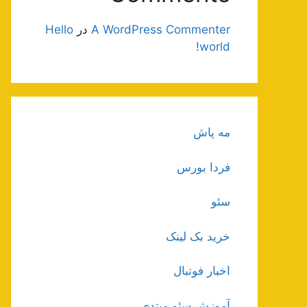
A WordPress Commenter
در
Hello
world!
مه پاش
فردا بورس
سئو
خرید بک لینک
اخبار فوتبال
آموزش سئو مبتدی