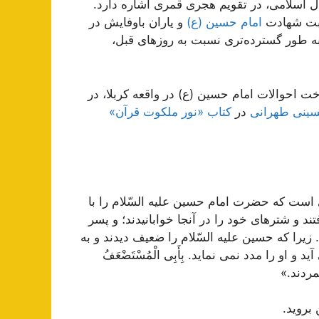
ل اسلامی، در تقویم هجری قمری اشاره دارد.
اسبت شهادت
امام حسین (ع)
و یاران باوفایش در
به طور گسترده‌تری نسبت به روزهای قبل،
ناخت احوالات امام حسین (ع) در واقعه کربلا، در
سینی طهرانی
در
کتاب «نور ملکوت قرآن»
ست كه حضرت امام حسین علیه السّلام را با
 و شترهاى خود را در آنجا خوابانیدند؛ و پسر
یرا كه حسین علیه السّلام را ضعیف دیدند و به
او را مدد نمى نماید. بِأَبِى الْمُسْتَضْعَفُ
مردند.»
بروید.