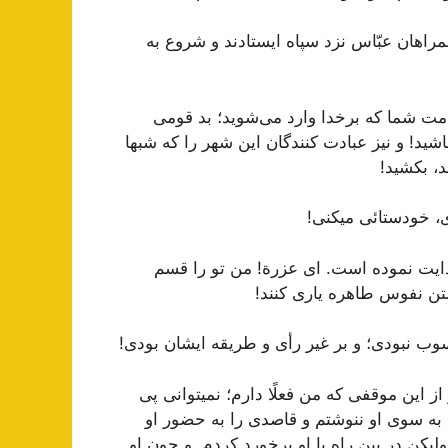
مراهان عبّاس نزد سپاه ایستادند و شروع به
مت شما كه برخدا وارد مى‌شوید؛ بد قومى
ید! و نیز عبادت كنندگان این شهر را كه شبها
د، بكشید!
ى، خودستائى میكنى!
هدایت نموده است. اى عزرة! من تو را قسم
شتن نفوس طاهره یارى كنند!
سوب نبودى؛ و بر غیر رأى و طریقه ایشان بودى!
«آیا تو از این موقفى كه من فعلًا دارم؛ نمیتوانى پى
 به سوى او ننوشتم و قاصدى را به حضور او
لیكن در بین راه با او برخورد كردم. و چون او