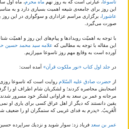
تاسوعا
، عبارتی است که به روز نهم
ماه محرم
، ماه اول سا
این روز برای جامعه‌ی شیعه اهمیت بسیاری دارد و به من
عاشورا
، برگزاری مراسم عزاداری و سوگواری در این روز 
صورت می‌گیرد.
با توجه به اهمیّت رویدادها و پیام‌های این روز و اهمیّت ش
این مقاله با توجه به مطالبی که
علامه سید محمد حسین ح
آورده است به وقایع مهم روز تاسوعا میپرازیم.
در
جلد اول کتاب «نور ملکوت قرآن»
آمده است:
از
حضرت صادق علیه السّلام
روایت است كه تاسوعا روزى ا
اصحابش محاصره كردند؛ و لشكریان شام اطراف او را گرفتند
مرجانه و عمر بن سعد به فراوانى لشكر خود مسرور شدند. ز
یقین دانستند كه دیگر از اهل عراق كسى براى یارى او نمى آید و 
الْغَرِیبُ. «پدرم به فداى غریبى كه ستمگران او را ضعیف ش
عمر بن سعد
فریاد زد: سوار شوید و نزدیك سراپرده حسین 