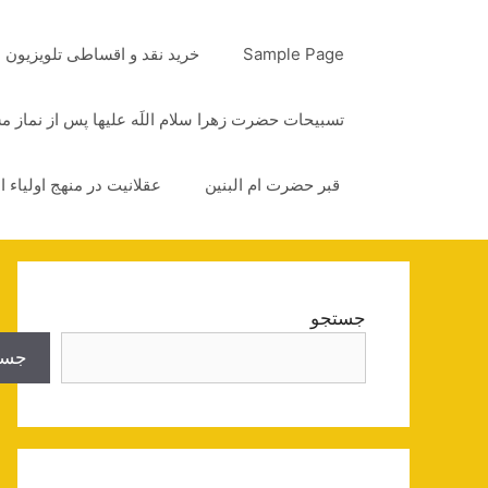
رش
ه
Sample Page
خرید نقد و اقساطی تلویزیون
حتوا
تسبیحات حضرت زهرا سلام اللَه علیها پس از نماز 
قبر حضرت ام البنین
عقلانیت در منهج اولیاء ا
جستجو
جست