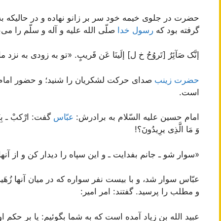
حضرت در جلوى خیمه خود سر بر زانو نهاده و در حالیكه ب
گرفته بود كه
رسول خدا
صلّى الله علیه و آله و سلّم را مى‌ب
إنَّک صَآئِرٌ [تَروُحُ خ ل‌] إلَینَا عَن قَریبٍ. «تو به زودى به نزد 
حضرت زینب
صداى حركت لشكریان را شنید؛ و حضور امام
است.
امام حسین علیه السّلام به برادرش:
عبّاس‌
گفت: ارْکبْ ـ بِنَفْسِ
وَ مَا الَّذِى یرِیدُونَ؟!
«سوار شو ـ جانم بفدایت ـ و این سپاه را دیدار كن و از آنه
عبّاس سوار شد، و با بیست نفر سواره كه در میان آنها زُهَیر
و مطلب را پرسید. گفتند: امر امیر:
عبید الله بن زیاد آمده است كه به شما بگوئیم: یا بر حكم او