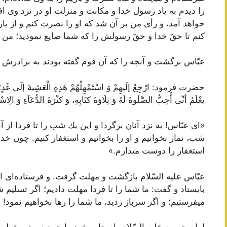
را دیدم به یاد رسول خدا و مكانت و منزلت او در نزد وى 
خواهد آمد، و رأى من بر آن شد كه او را نصرت كنم و از یا
كنم تا حقّ خدا و حقّ رسولش را كه شما ضایع نمودید؛ من
عبّاس برگشت و آنچه را كه آن قوم گفته بودند به برادرش ح
حضرت فرمود: ارْجِعْ إلَیهِمْ وَ اسْتَمْهِلْهُمْ هَذِهِ الْعَشِیةَ إلَى غَدٍ؛ لَعَلَّنَ
یعْلَمُ أنِّى أُحِبُّ الصَّلَوةَ لَهُ وَ تِلَاوَةَ کتَابِهِ، وَ کثْرَةَ الدُّعَآءِ وَ الِاسْت
«اى عبّاس! به نزد آنان برگرد! و این یك شب را تا فردا از آ
شب، نماز بخوانیم و او را بخوانیم و استغفار كنیم. چون خدا
استغفار را دوست میدارم.»
عبّاس علیه السّلام بازگشت و مهلت گرفت. و فرستاده‌اى از
بایستاد و گفت: ما شما را تا فردا مهلت دادیم؛ اگر تسلیم شد
میفرستیم؛ و اگر سرباز زدید، ما شما را رها نخواهیم نمود!