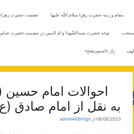
مقام و رتبه حضرت زهرا سلام اللَه علیها
عصمت حضرت زهراء سلا
مستحب
نوحه حضرت سیدالشّهدا و ام البنین در مصیبت حضرت عباس 
لهی
راز «استون‌هنج»
احوالات امام حسین (ع
جو
به نقل از امام صادق (ع)
08/06/2023
از
admin468h0grj