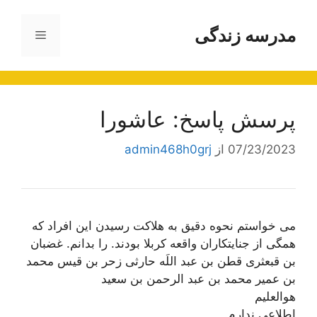
رش
ه
مدرسه زندگی
فهرست
حتوا
پرسش پاسخ: عاشورا
07/23/2023
از
admin468h0grj
می خواستم نحوه دقیق به هلاکت رسیدن این افراد که
همگی از جنایتکاران واقعه کربلا بودند. را بدانم. غضبان
بن قبعثرى قطن بن عبد اللَه حارثى زحر بن قيس محمد
بن عمير محمد بن عبد الرحمن بن سعيد
هوالعلیم
اطلاعی ندارم.