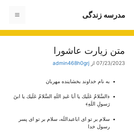
رش
ه
مدرسه زندگی
فهرست
حتوا
متن زیارت عاشورا
07/23/2023
از
admin468h0grj
به نام خداوند بخشاینده مهربان
﴿السَّلامُ عَلَيك يا أبا عَبدِ اللَهِ السَّلامُ عَلَيك يا ابنَ
رَسولِ اللَهِ﴾
سلام بر تو ای اباعبداللَه، سلام بر تو ای پسر
رسول خدا