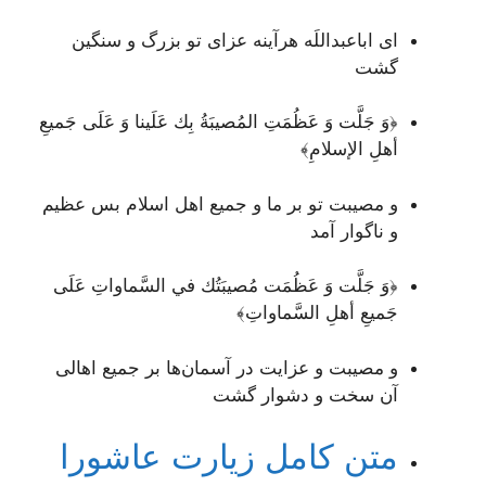
ای اباعبداللَه هرآینه عزای تو بزرگ و سنگین
گشت
﴿وَ جَلَّت وَ عَظُمَتِ المُصيبَةُ بِك عَلَينا وَ عَلَى جَميعِ
أهلِ الإسلامِ﴾
و مصیبت تو بر ما و جمیع اهل اسلام بس عظیم
و ناگوار آمد
﴿وَ جَلَّت وَ عَظُمَت مُصيبَتُك في السَّماواتِ عَلَى
جَميعِ أهلِ السَّماواتِ﴾
و مصیبت و عزایت در آسمان‌ها بر جمیع اهالی
آن سخت و دشوار گشت
متن کامل زیارت عاشورا