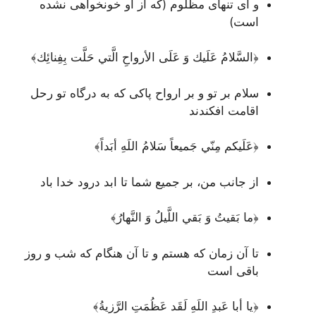
و ای تنهای مظلوم (که از او خونخواهی نشده
است)
﴿السَّلامُ عَلَيك وَ عَلَى الأرواحِ الَّتي حَلَّت بِفِنائِك﴾
سلام بر تو و بر ارواح پاکی که به درگاه تو رحل
اقامت افکندند
﴿عَلَيكم مِنّي جَميعاً سَلامُ اللَهِ أبَداً﴾
از جانب من، بر جمیع شما تا ابد درود خدا باد
﴿ما بَقيتُ وَ بَقي اللَّيلُ وَ النَّهارُ﴾
تا آن زمان که هستم و تا آن هنگام که شب و روز
باقی است
﴿يا أبا عَبدِ اللَهِ لَقَد عَظُمَتِ الرَّزيةُ﴾