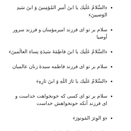
﴿السَّلامُ عَلَيك يا ابنَ أميرِ المُؤمِنينَ وَ ابنَ سَيدِ
الوَصيينَ﴾
سلام بر تو ای فرزند امیرمؤمنان و فرزند سرور
أوصیا
﴿السَّلامُ عَلَيك يا ابنَ فاطِمَةَ سَيدَةِ نِساءِ العالَمينَ﴾
سلام بر تو ای فرزند فاطمه سیدۀ زنان عالمیان
﴿السَّلامُ عَلَيك يا ثارَ اللَهِ وَ ابنَ ثارِهِ﴾
سلام بر تو ای کسی که خونخواهت خداست و
ای فرزند آنکه خونخواهش خداست
﴿وَ الوِترَ المَوتورَ﴾