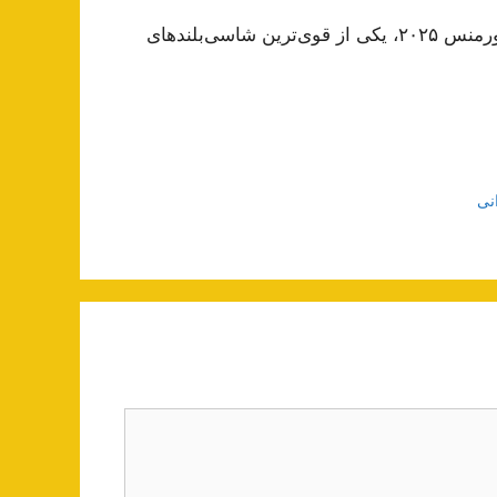
مرسدس‌بنز AMG GLC۴۳ ۲۰۲۴ و AMG GLC۶۳ S E پرفورمنس ۲۰۲۵، یکی از قوی‌ترین شاسی‌بلندهای
نی