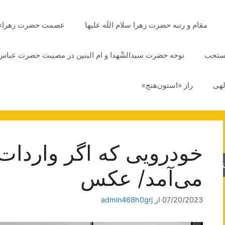
مقام و رتبه حضرت زهرا سلام اللَه علیها
عصمت حضرت زهراء سلا
مستحب
نوحه حضرت سیدالشّهدا و ام البنین در مصیبت حضرت عباس 
لهی
راز «استون‌هنج»
خودرویی که اگر واردات آ
جو
می‌آمد/ عکس
07/20/2023
از
admin468h0grj