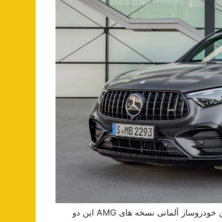
پس از معرفی مرسدس GLC جدید و GLC کوپه، امروز این خودروساز آلمانی نسخه های AMG این دو