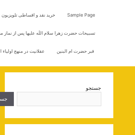
رش
ه
Sample Page
خرید نقد و اقساطی تلویزیون
حتوا
تسبیحات حضرت زهرا سلام اللَه علیها پس از نماز 
قبر حضرت ام البنین
عقلانیت در منهج اولیاء ا
جستجو
جست