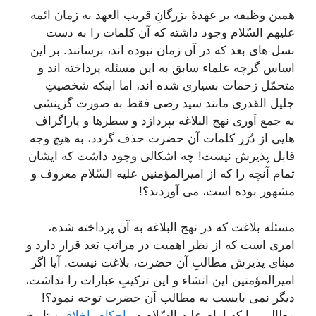
همین وظیفه بر عهدۀ بزرگانِ قریب العهد به زمان ائمه
علیهم السّلام وجود داشته که آن کلمات را به دست
نسل های بعد که در آن زمان نبوده اند، برسانند. بر این
اساس گرچه علماء سابق به این مسئله پرداخته اند و
متحمّل زحمات بسیاری شده اند، اما اینکه شخصیتِ
جلیل القدری مانند سید رضی فقط به صورت گزینشی
به جمع آوری نهج البلاغه بپردازد و سطرها و پاراگراف
هایی از دُرَر کلمات آن حضرت حذف گردد، به هیچ وجه
قابل پذیرش نیست! چه اشکالی وجود داشت که ایشان
تمام آنچه را که از امیرالمؤمنین علیه السّلام معروف و
مشهور بوده است، می آوردند؟!
مسئله بلاغت که در نهج البلاغه به آن پرداخته شده،
امری است که از نظر اهمیت در مراتب بَعد قرار دارد و
مبنای پذیرش مطالبِ آن حضرت، بلاغت نیست. آیا اگر
امیرالمؤمنین این انشاء و این ترکیبِ عبارات را نداشت،
دیگر نمی بایست به مطالب آن حضرت توجه نمود؟!
مطالبی را که امام علیه السّلام در
احکام
،
اخلاق
و تاریخ