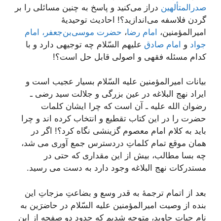
صدرالمتألهین
دراز می‌کنید و پاسخ به چنین مسائلی را بر
گردن فلاسفه می‌اندازید؟! احادیث توحیدیۀ
امیرالمؤمنین،
امام رضا
،
حضرت موسی‌بن‌جعفر،
امام
جواد
و
امام صادق
علیهم السّلام چه توجیهی دارد و با
کدام مسئله فقهی و اصولی قابل حل است؟!
بیانات امیرالمؤمنین علیه السّلام بسیار عجیب است و
ایراد نهج البلاغه در عین بزرگی و جلالت سید رضی ـ
رضوان الله علیه ـ آن است که چرا ایشان کلمات
حضرت را در این کتاب تقطیع و انتخاب کرده اند و چرا
باید به کلام امام معصوم گزینشی نگاه کرد؟! اگر در
همان موقع تمام کلماتِ دردسترس جمع آوری می شد،
چه بسا مطالب، بیش از این مقداری که حتی در
مستدرکات نهج البلاغه وجود دارد به دست می رسید.
بعد از اتمام ترجمۀ به قدر وسع و بضاعتِ مزجاتِ این
بنده از وصیت امیرالمؤمنین علیه السّلام در حاضرَین به
نام حیات جاوید، متوجه شدیم که حدود دو صفحه از این