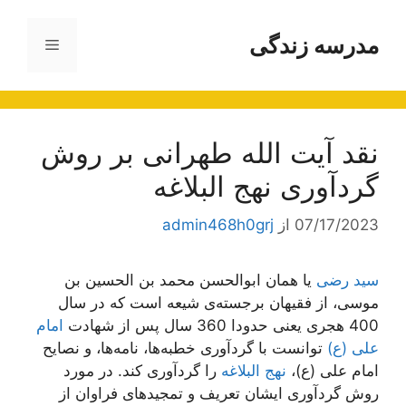
رش
ه
مدرسه زندگی
فهرست
حتوا
نقد آیت الله طهرانی بر روش
گردآوری نهج البلاغه
07/17/2023
از
admin468h0grj
سید رضی
یا همان ابوالحسن محمد بن الحسین بن
موسی، از فقیهان برجسته‌ی شیعه است که در سال
400 هجری یعنی حدودا 360 سال پس از شهادت
امام
علی (ع)
توانست با گردآوری خطبه‌ها، نامه‌ها، و نصایح
امام علی (ع)،
نهج البلاغه
را گردآوری کند. در مورد
روش گردآوری ایشان تعریف و تمجید‌های فراوان از