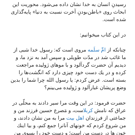
رسیدنِ انسان به خدا نشان داده می‌شود. محوریت این
ابحاث روی «باطن‌بودنِ آخرت نسبت به دنیا» پایه‌گذاری
شده است.
در این کتاب میخوانیم:
چنانكه از
امِّ سلَمه
مروى است كه: رسول خدا شبى از
ما غائب شد در مدّت طویلى و سپس آمد به نزد ما، و
دیدیم آن حضرت گردآلود و با موهاى ژولیده مراجعت
كرده و در یك دست خود چیزى دارد كه انگشت‌ها را
بسته است. عرض كردم: یا رسول الله چرا شما را بدین
وضع پریشان غبارآلود و ژولیده مى‌بینم؟
حضرت فرمود: در این وقت مرا سیر دادند به محلّى در
عراق كه نامش
كربلا
ست، و مَصرع حسین فرزند من و
جماعتى از فرزندان
اهل بیت
مرا به من نشان دادند، و
من شروع كردم كه خونهاى آنانرا جمع كنم، و بیا اینك
خون ها در دست من است؛ و دست خود را بسوى من