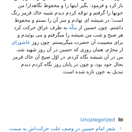
باز كرد و فرمود: بگیر اینها را و محفوظ نگاهدار! من
خونها را گرفتم و توجّه كردم دیدم شبیه خاك قرمز رنگ
است؛ در شیشه اى نهادم و سر آن را بستم و محفوظ
داشتم. چون حسین از
مكّه
به طرف عراق حركت كرد
هر صبح و شب من شیشه را میگرفتم و مى بوئیدم و
براى مصیبت آن حضرت میگریستم. چون روز
عاشوراى
از محرّم، همان روزى كه حسین در آن روز شهید شد،
من در آن شیشه نگاه كردم، در اوّل صبح آن خاك قرمز
بحال خود بود، و چون در پایان روز نگاه كردم دیدم
تبدیل به خون تازه شده است.
دسته‌ها
Uncategorized
ناوبری
شعر امام حسین در وصف علت حرکت‌اش به سمت