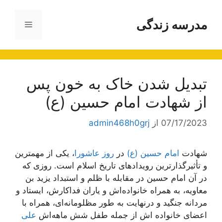
رش
ه
مدرسه زندگی
فهرست
حتوا
تبدیل شدن خاک به خون پس
از شهادت امام حسین (ع)
07/17/2023
از
admin468h0grj
شهادت
امام حسین (ع)
در
روز عاشورا
، یکی از مهمترین
و تأثیرگذارترین رویدادهای تاریخ اسلام است. روزی که
در آن امام حسین در مقابله با ظلم و استبداد یزید بن
معاویه، به همراه خانواده‌اش و یاران فداکارش، ایستاد و
مردانه جنگید و درنهایت به طور مظلومانه‌ای، همراه با
اعضای خانواده اش از جمله طفل شش ماهه‌اش
علی