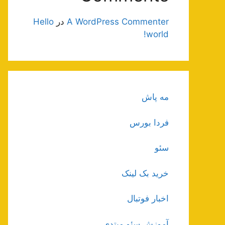
A WordPress Commenter
در
Hello
world!
مه پاش
فردا بورس
سئو
خرید بک لینک
اخبار فوتبال
آموزش سئو مبتدی