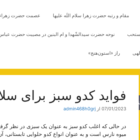
مقام و رتبه حضرت زهرا سلام اللَه علیها
عصمت حضرت زهراء سلا
مستحب
نوحه حضرت سیدالشّهدا و ام البنین در مصیبت حضرت عباس 
لهی
راز «استون‌هنج»
فواید کدو سبز برای سلا
جو
07/01/2023
از
admin468h0grj
در حالی که اغلب کدو سبز به عنوان یک سبزی در نظر گرفته
میوه نارس است و به عنوان انواع کدو حلوایی تابستانی، 