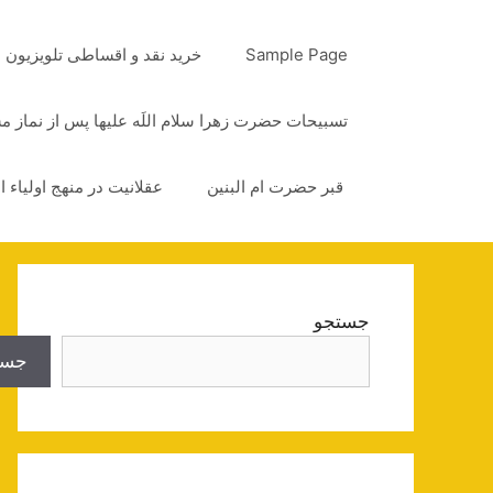
رش
ه
Sample Page
خرید نقد و اقساطی تلویزیون
حتوا
تسبیحات حضرت زهرا سلام اللَه علیها پس از نماز 
قبر حضرت ام البنین
عقلانیت در منهج اولیاء ا
جستجو
جست