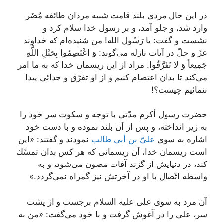
در این حال مردى بلند قامت شبیه مردان طائفه مُضَر
وارد شد، و جلو آمد، و بر رسول خدا سلام كرد و
نشست و گفت: یا رَسُول الله! من شنیده‌ام كه خداوند
عزّ و جلّ در آیات نازله مى‌گوید: وَ اعْتَصِمُوا بِحَبْلِ اللَّهِ
جَمِيعاً وَ لا تَفَرَّقُوا. مراد از این ریسمان خدا كه به ما امر
مى‌كند تا بدان اعتصام كنیم و از او تفرّق و جدائى پیدا
ننمائیم چیست؟!
حضرت رسول أكرم مدّتى با توجه و سكوت سر خود را
به زیر انداخته، و پس از آن بلند نموده و با دست خود
اشاره به سوى
علىّ بن أبى طالب
نمودند و گفتند: «این
است ریسمان خدا، آن ریسمانى كه هر كس بدان تمسّك
كند، در دنیایش از گزند آفات مصون مى‌شود، و به
واسطه اتّصال با او در آخرتش نیز گمراه نمى‌گردد.»
آن مرد به سوى على علیه السلام برجست و از پشت
سر، على را در آغوش گرفت و با خود مى‌گفت: «من به