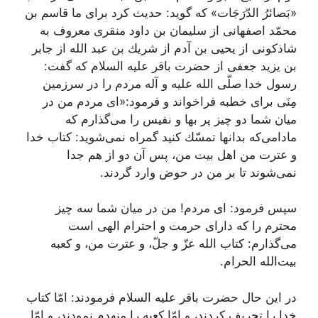
«بَصائرُ الدّرَجَات» كه گوید: حدیث كرد براى ما قاسم بن
محمّد اصفهانى از سلیمان بن داود منقرى معروف به
شاذكونى از یحیى بن آدم از شریك بن عبد الله از جابر
بن یزید جعفى از حضرت باقر علیه السلام كه گفت:
رسول خدا صلّى الله علیه و آله مردم را در سرزمین
مِنَى براى خطبه فراخواند و فرمود:«اى مردم من در
میان شما دو چیز پر بها و نفیس را مى‌گذارم كه
مادامى‌كه بدانها تمسّك كنید گمراه نمى‌شوید: كتاب خدا
و عترت من اهل بیت من، پس آن دو از هم جدا
نمى‌شوند تا بر من در حوض وارد گردند.
سپس فرمود: اى مردم! من در میان شما سه چیز
محترم را كه داراى حرمت و احترام الهى است
مى‌گذارم: كتاب الله عزّ و جلّ، و عترت من، و كعبه
بیت‌الله الحرام.
در این حال حضرت باقر علیه السلام فرمودند: امّا كتاب
خدا را تحریف كردند، و امّا كعبه را منهدم نمودند، و امّا