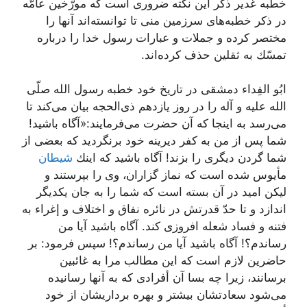
خطبه غدیر ذكر این نكته ضرورى است كه مورّخین عامّه
در ذكر خطبه‌هاى سرزمین منى تا توانسته‌اند آنها را
مختصر كرده و جملات و عبارات رسول خدا را درباره
تمسّك به ثقلین حذف كرده‌اند.
ابُو الفِداء دمشقى در تاریخ خود خطبه رسول الله صلّى
الله علیه و آله را در روز یازدهم ذى‌الحجه بیان مى‌كند تا
مى‌رسد به اینجا كه آن حضرت مى‌فرمایند:«آگاه باشید!
شما پس از من به كفر دیرینه خود برنگردید كه بعضى از
شما گردن دیگرى را بزند! آگاه باشید كه اینك
شیطان
مأیوس شده است كه نماز گزاران، وى را بپرستند و
لیكن امید در آن بسته است كه شما را به جان یكدیگر
اندازد و تا حدّ قدرتش در نائره نفاق و اختلاف و إغراء به
فتنه و فساد شعله افروزى كند. آگاه باشید آیا من
رساندم؟! آگاه باشید آیا من رساندم؟! سپس فرمود: بر
حاضرین لازم است كه این مطالب مرا به غائبین
برسانند، زیرا چه بسا آن أفرادى كه به آنها رسانیده
مى‌شود سعادتشان بیشتر و بهره برداریشان از خود