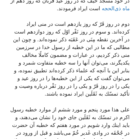
در خود مسجد خَیف كه در روز عید قربان‌ كه روز دهم از
ماه ذى‌الحجه
است ایراد فرمودند.
دوم در روز قَرّ كه روز یازدهم‌ است در منى ایراد
كرده‌اند. و سوم در روز نَفْر اوّل‌ كه روز دوازدهم است
در آخرین نقطه مِنَى در عَقَبَه ذكر نموده‌اند. و چون این
مطالبى كه ما در این خطبه از رسول خدا در سرزمین
منى ذكر كردیم، در عبارات و مضمون كاملًا مخالف
یكدیگرند، مى‌توان آنها را سه خطبه متفاوت شمرد و
بنابر این با آنچه كه علماء ذكر كرده‌اند تطبیق نموده، و
مى‌توان گفت كه یكى از این خطبه‌ها را در روز عید و
یكى را در روز قَرّ و یكى را در روز نَفْر درباره وصیت و
تأكید تمسّك به ثَقَلَین ایراد نموده باشند.
على هذا مورد پنجم و مورد ششم از موارد خطبه رسول
اكرم در تمسّك به ثَقَلَین جاى خود را نشان مى‌دهند، و
باید اینك وارد شویم در مورد هفتم كه خطبه آن حضرت
در جُحْفَه در وادى غَدیر خُمّ‌ مى‌باشد و قبل از ورود در