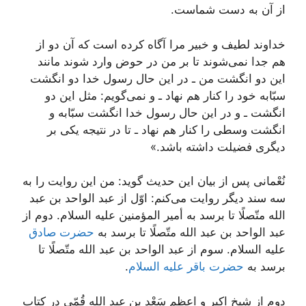
از آن به دست شماست.
خداوند لطیف و خبیر مرا آگاه كرده است كه آن دو از
هم جدا نمى‌شوند تا بر من در حوض وارد شوند مانند
این دو انگشت من ـ در این حال رسول خدا دو انگشت
سبّابه خود را كنار هم نهاد ـ و نمى‌گویم: مثل این دو
انگشت ـ و در این حال رسول خدا انگشت سبّابه و
انگشت وسطى را كنار هم نهاد ـ تا در نتیجه یكى بر
دیگرى فضیلت داشته باشد.»
نُعْمانى پس از بیان این حدیث گوید: من این روایت را به
سه سند دیگر روایت مى‌كنم: اوّل از عبد الواحد بن عبد
الله متّصلًا تا برسد به أمیر المؤمنین علیه السلام. دوم از
عبد الواحد بن عبد الله متّصلًا تا برسد به
حضرت صادق
علیه السلام. سوم از عبد الواحد بن عبد الله متّصلًا تا
برسد به
حضرت باقر علیه السلام
.
دوم از شیخ اكبر و اعظم سَعْد بن عبد الله قُمّى در كتاب