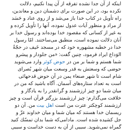
اینكه از آن جدا نشده تفرقه از آن پیدا نكنیم، دلالت
نكرده بود، در این صورت براى دشمنان دین و معاندین،
راه تأویل در كتاب خدا باز مى‌شد و از روى عناد و حَسَد
از مراد و منظور آیات عدول نموده، آنها را تأویل كرده و
به غیر از كسانى كه مقصود خدا بوده‌اند و رسول خدا بر
آنان دلالت نموده است، منطبق مى‌ساختند. امّا رسول
خدا در خطبه مشهوره خود كه در مسجد خَیف در حجّةُ
الوَداع ایراد فرمود، چنین گفت: «من جلودار و پیشرو
شما هستم و شما بر من در
حوض كوثر
وارد مى‌شوید
حوضى كه وسعتش به قدر وسعت میان شهر بُصراى
شام است تا شهر صنعاء یمن‌ در آن حوض قدحهائى
است به تعداد ستاره‌هاى آسمان. آگاه باشید كه من در
میان شما دو چیز ارزشمند و گرانقدر را به یادگار و
خلافت مى‌گذارم: چیز ارزشمند بزرگتر قرآن است و چیز
ارزشمند كوچكتر عترت من است
اهل بیت
من. آن دو
ریسمان خدا هستند كه میان شما و میان خداوند عزّ و
جل كشیده شده است. مادامى‌كه شما بدان تمسّك كنید
گمراه نمى‌شوید. سببى از آن به دست خداست و سببى