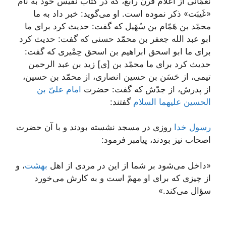
نُعمَانى از أعلام قرن رابع، كه در كتاب نفیس خود به نام
«غَیبَت» ذكر نموده است. او مى‌گوید: خبر داد به ما
محمّد بن هَمّام بن سُهَیل كه گفت: حدیث كرد براى ما
ابو عبد الله جعفر بن محمّد حسنى كه گفت: حدیث كرد
براى ما ابو اسحق ابراهیم بن اسحق حِمْیرى كه گفت:
حدیث كرد براى ما محمّد بن [ی] زید بن عبد الرحمن
تیمى، از حَسَن بن حسین انصارى، از محمّد بن حسین،
از پدرش، از جدّش كه گفت: حضرت
امام علىّ بن
الحسین علیهما السلام
گفتند:
رسول خدا
روزى در مسجد نشسته بودند و با آن حضرت
اصحاب نیز بودند، پیامبر فرمود:
«داخل مى‌شود بر شما از این در مردى از اهل
بهشت
، و
از چیزى كه براى او مهمّ است و به كارش مى‌خورد
سؤال مى‌كند.»