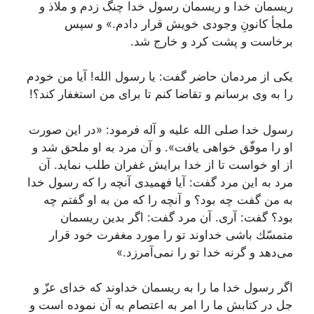
ریسمان خدا و ریسمان رسول خدا چنگ زدم و ملاذ و
ملجأ كانونِ وجودى خویش قرار دادم.» و سپس
برخاست و پشت كرد و خارج شد.
یكى از مردمان حاضر گفت: یا رسول الله! آیا من خودم
را به وى برسانم و تقاضا كنم تا براى من استغفار كند؟!
رسول خدا صلى الله علیه و آله فرمود: «در این صورت
او را موفّق خواهى‌ یافت». و آن مرد به او ملحق شد و
از او خواست تا از خدا برایش غفران طلب نماید. آن
مرد به این مرد گفت: آیا فهمیدى آنچه را كه رسول خدا
به من گفت چه بود؟ و آنچه را كه من به او گفتم چه
بود؟ گفت: آرى. آن مرد گفت: اگر بدین ریسمان
متمسّك باشى خداوند تو را مورد مغفرت خود قرار
مى‌دهد و گرنه خدا تو را نمى‌آمرزد.»
اگر رسول خدا ما را به ریسمان خداوند كه خداى عزّ و
جل در كتابش ما را امر به اعتصام به آن نموده است و