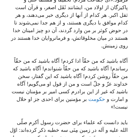
پاكیزگان از اولاد من، ایشانند ثَقَل اصغر، و قرآن است
ثقل اكبر. هر كدام از آنها از دیگرى خبر مى‌دهند، و هر
كدام‌ موافق با دیگرى هستند، و از هم جدا نمى‌شوند تا
در حوض كوثر بر من وارد گردند، آن دو چیز امینان خدا
هستند در میان مخلوقاتش، و فرمانروایان خدا هستند در
روى زمینش.
آگاه باشید كه من حقّاً ادا كردم! آگاه باشید كه من حقّاً
رساندم! آگاه باشید كه من حقّاً شنواندم! آگاه باشید كه
من حقّاً روشن كردم! آگاه باشید كه این گفتار، سخن
خداوند عزّ و جلّ است و من از قول او مى‌گویم! آگاه
باشید كه غیر از این برادرم كسى امیر بر مؤمنان نیست
و امارت و
حكومت
بر مؤمنین براى احدى جز او حلال
نیست!»
باید دانست كه علماء براى حضرت رسول أكرم صلّى
الله علیه و آله در زمین مِنَى سه خطبه ذكر كرده‌اند: اوّل