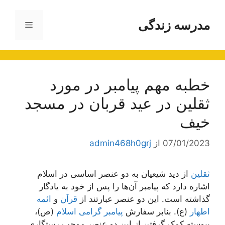
رش
ه
مدرسه زندگی
فهرست
حتوا
خطبه مهم پیامبر در مورد
ثقلین در عید قربان در مسجد
خیف
07/01/2023
از
admin468h0grj
ثقلین
از دید شیعیان به دو عنصر اساسی در اسلام
اشاره دارد که پیامبر آن‌ها را پس از خود به یادگار
گذاشته است. این دو عنصر عبارتند از
قرآن
و
ائمه
اطهار
(ع). بنابر سفارش
پیامبر گرامی اسلام
(ص)،
پیوسته کمک گرفتن از این دو عنصر موجب رستگاری