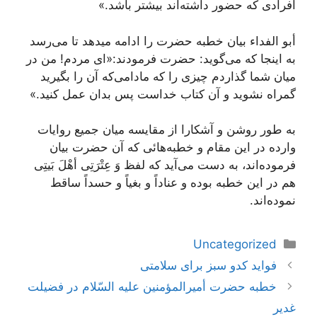
أفرادى كه حضور داشته‌اند بیشتر باشد.»
أبو الفداء بیان خطبه حضرت را ادامه میدهد تا مى‌رسد
به اینجا كه مى‌گوید: حضرت فرمودند:«اى مردم! من در
میان شما گذاردم چیزى را كه مادامى‌كه آن را بگیرید
گمراه نشوید و آن كتاب خداست پس بدان عمل كنید.»
به طور روشن و آشكارا از مقایسه میان جمیع روایات
وارده در این مقام و خطبه‌هائى كه آن حضرت بیان
فرموده‌اند، به دست مى‌آید كه لفظ وَ عِتْرَتِى أهْلَ بَیتِى
هم در این خطبه بوده و عناداً و بغیاً و حسداً ساقط
نموده‌اند.
دسته‌ها
Uncategorized
ناوبری
فواید کدو سبز برای سلامتی
نوشته‌ها
خطبه حضرت أمیرالمؤمنین علیه السّلام در فضیلت
غدیر