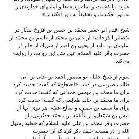
عترت را كشتند، و تمام ودیعه‌ها و امانتهاى خداوندى را
به دور افكندند، و تحقیقاً به دور افكندند.»
شیخ اقدم ابو جعفر محمّد بن حسن بن فَرّوخ صَفّار در
«بَصَائِر الدّرَجات» از على بن محمّد از قاسم بن محمّد از
سلیمان بن داود از یحیى بن ادیم از شریك از جابر از
حضرت باقر علیه السلام عین متن این روایت را روایت
مى‌كند.
سوم از شیخ جلیل ابو منصور احمد بن على بن أبى
طالب طبرسى در كتاب «احتجاج» كه گفت: حدیث كرد
براى ما محمّد بن موسى همدانى كه گفت: حدیث كرد
براى ما محمّد بن خالد طَیالِسى كه گفت: حدیث كرد
براى ما سیف بن عَمیره و صالح عَقَبَه، هر دوى آنها از
قیس بن سَمْعان، از عَلْقَمَة بن محمّد حضْرَمى، از
حضرت باقر محمّد بن على علیه السلام كه خطبه رسول
الله را در مسجد خَیف ذكر كرد كه آن حضرت
فرمود:«اى جماعت مردم! تحقیقاً و مسلّماً على و