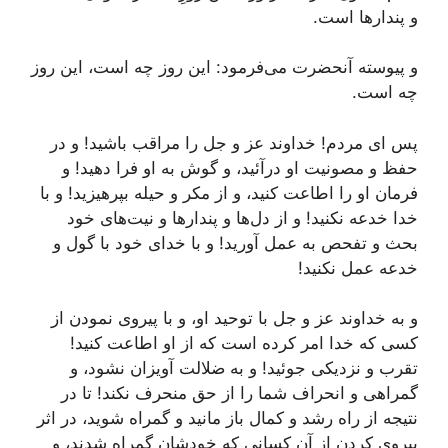
و پندارها است.
و پیوسته آنحضرت مى‌فرمود: این روز چه است، این روز
چه است.
پس اى مردم! خداوند عز و جل را مراقب باشید! و در
حفظ و مصونیت او درآئید، و گوش به او فرا دهید! و
فرمان او را اطاعت كنید، و از مكر و حیله بپرهیزید! و با
خدا خدعه نكنید! و از دل‌ها و پندارها و نیت‌هاى خود
بحث و تفحص به عمل آورید! و با خداى خود با گول و
خدعه عمل نكنید!
و به خداوند عز و جل با توحید او، و با پیروى نمودن از
كسى كه خدا امر كرده است كه از او اطاعت كنید!
تقرب و نزدیكى جوئید! و به ضلالت آویزان نشود، و
گمراهى و انحراف شما را از حق منحرف نكند! تا در
نتیجه از راه رشد و كمال باز مانید و گمراه شوید، در اثر
پیروى كردن از آن كسانى كه خودشان گمراه شدند، و