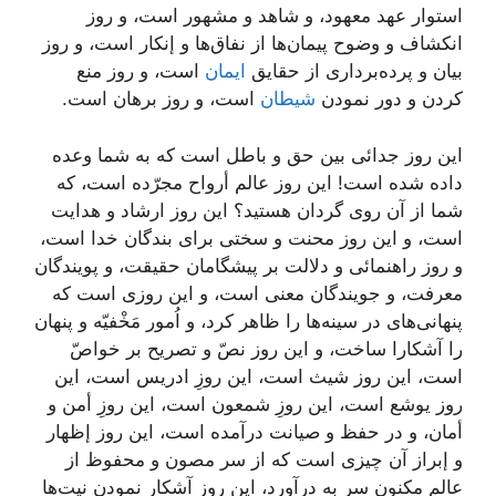
استوار عهد معهود، و شاهد و مشهور است، و روز
انكشاف و وضوح پیمان‌ها از نفاق‌ها و إنكار است، و روز
بیان و پرده‌بردارى از حقایق
ایمان
است، و روز منع
كردن و دور نمودن
شیطان
است، و روز برهان است.
این روز جدائى بین حق و باطل است كه به شما وعده
داده شده است! این روز عالم أرواح مجرّده است، كه
شما از آن روى گردان هستید؟ این روز ارشاد و هدایت
است، و این روز محنت و سختى براى بندگان خدا است،
و روز راهنمائى و دلالت بر پیشگامان حقیقت، و پویندگان
معرفت، و جویندگان معنى است، و این روزى است كه
پنهانى‌هاى در سینه‌ها را ظاهر كرد، و اُمور مَخْفیّه و پنهان
را آشكارا ساخت، و این روز نصّ و تصریح بر خواصّ
است، این روز شیث است، این روزِ ادریس است، این
روز یوشع است، این روزِ شمعون است، این روزِ أمن و
أمان، و در حفظ و صیانت درآمده است، این روز إظهار
و إبراز آن چیزى است كه از سر مصون و محفوظ از
عالم مكنون سر به درآورد، این روزِ آشكار نمودن نیت‌ها