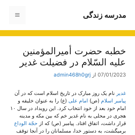
رش
ه
مدرسه زندگی
فهرست
حتوا
خطبه حضرت أمیرالمؤمنین
علیه السّلام در فضیلت غدیر
07/01/2023
از
admin468h0grj
غدیر
نام یک روز مبارک در تاریخ اسلام است که در آن
پیامبر اسلام
(ص)
امام علی
(ع) را به عنوان خلیفه و
امام خود بعد از خود انتخاب کرد. این رویداد در سال ۱۰
هجری در محلی به نام غدیر خم که بین مکه و مدینه
قرار داشت، اتفاق افتاد. پیامبر (ص) که از
حجّة الوداع
برمیگشت، به دستور خدا، مسلمانان را در آنجا توقف