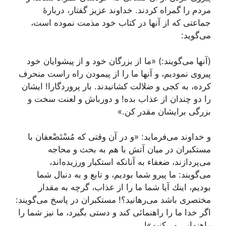
مردم را گمراه كردند. خداوند عزیز گفتار، دربارۀ
جماعتى كه از آنها در كتاب خود مذمت نموده است،
مى‌گوید:
(آنها مى‌گویند:) «ما از بزرگان خود و از پیشوایان خود
پیروى نمودیم، و آنها ما را از پیمودن راه راست منحرف
كرده، به كجى و ضلالت كشانیدند. بار پروردگارا! ایشان
را دو چندان از عذاب بده! و دورباش و لعنت سخت و
بزرگى برایشان مقدر كن.»
و خداوند مى‌فرماید: «و در آن وقتى كه مُسْتَضْعفان با
مستكبران در میان آتش با هم به بحث و محاجه
مى‌پردازند، ضعفاء به آنانكه استكبار ورزیده‌اند،
مى‌گویند: ما پیرو شما بودیم، و تابع و به دنبال شما
بودیم، اینك آیا شما ما را از عذاب، گرچه به مقدار
مختصرى باشد مى‌رهانید؟! مستكبران در پاسخ مى‌گویند:
اگر خدا ما را راهنمائى كند و دستى بگیرد، ما نیز شما را
راهنمایى مى‌كنیم»!