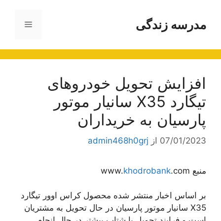
رش
ه
مدرسه زندگی
فهرست
حتوا
افزایش تحویل خودروهای
تیگارد X35 سانیار موتور
پارسیان به خریداران
07/01/2023
از
admin468h0grj
منبع www.
.com
khodrobank
بر اساس اخبار منتشر شده محصول کراس اوور تیگارد
X35 سانیار موتور پارسیان در حال تحویل به مشتریان
است و فرایند تحویل با شتاب بیشتر در حال انجام