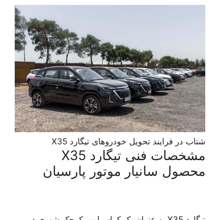
شتاب در فرایند تحویل خودروهای تیگارد X35
مشخصات فنی تیگارد X35
محصول سانیار موتور پارسیان
تیگارد X35 به عنوان یک کراس‌اوور کوچک شهری در