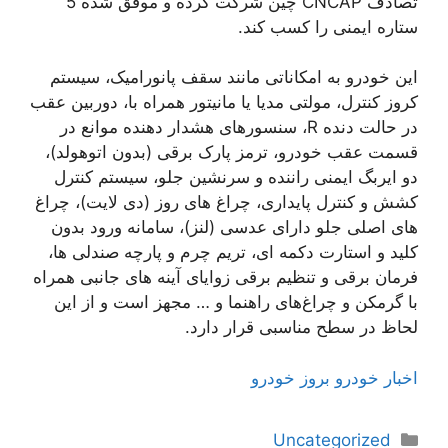
تصادف CNCAP چین شرکت کرده و موفق شده 5
ستاره ایمنی را کسب کند.
این خودرو به امکاناتی مانند سقف پانورامیک، سیستم
کروز کنترل، مولتی مدیا یا مانیتور همراه با، دوربین عقب
در حالت دنده R، سنسورهای هشدار دهنده موانع در
قسمت عقب خودرو، ترمز پارک برقی (بدون اتوهولد)،
دو ایربگ ایمنی راننده و سرنشین جلو، سیستم کنترل
کشش و کنترل پایداری، چراغ های روز (دی لایت)، چراغ
های اصلی جلو دارای عدسی (لنز)، سامانه ورود بدون
کلید و استارت دکمه ای، تریم چرم و پارچه صندلی ها،
فرمان برقی و تنظیم برقی زوایای آینه های جانبی همراه
با گرمکن و چراغ‌های راهنما و … مجهز است و از این
لحاظ در سطح مناسبی قرار دارد.
اخبار خودرو بروز خودرو
دسته‌ها
Uncategorized