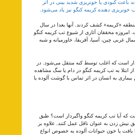
٬ بیماری است که علاوه بر تب شدید٬ می‌تواند باعث کبودی یا خونریزی شدید بینی در اثر
تب خونریزی دهنده کریمه کنگو نیز یاد می‌شود.
 برای اولین بار این بیماری را در سال ١٩۴۴ در منطقه «کریمه» کشف کردند. آنھا بعدا در سال
ت. امروزه محققان آثاری از شیوع تب کریمه کنگو
ال غربی چین، آسیا، آفریقا، خاورمیانه و شبه
دار است که اغلب توسط کنه منتقل می‌شود. در
 ابتلا به تب کریمه کنگو در دام یا سگ مشاهده
بیماری به انسان در اثر تماس با گوشت آلوده یا
ست که آیا تب کریمه کنگو واگیردار است؟ طبق
ق نیش زدن به عنوان ناقل عمل کنند. علاوه بر
افت یا خون حیوانات آلوده به خصوص انواع