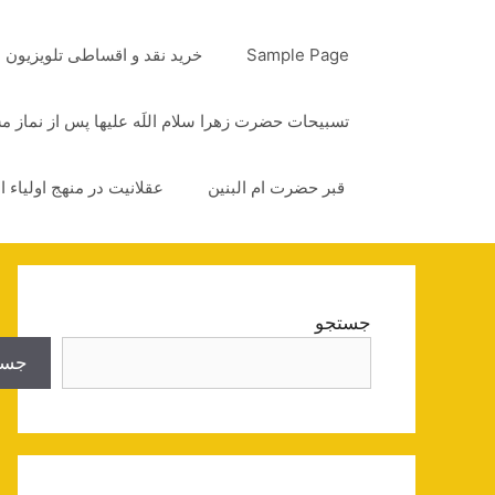
رش
ه
Sample Page
خرید نقد و اقساطی تلویزیون
حتوا
تسبیحات حضرت زهرا سلام اللَه علیها پس از نماز 
قبر حضرت ام البنین
عقلانیت در منهج اولیاء ا
جستجو
جست