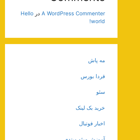
A WordPress Commenter
در
Hello
world!
مه پاش
فردا بورس
سئو
خرید بک لینک
اخبار فوتبال
آموزش سئو مبتدی