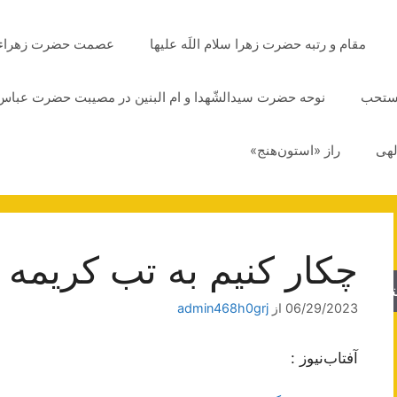
مقام و رتبه حضرت زهرا سلام اللَه علیها
عصمت حضرت زهراء سلا
مستحب
نوحه حضرت سیدالشّهدا و ام البنین در مصیبت حضرت عباس 
لهی
راز «استون‌هنج»
چکار کنیم به تب کریمه 
جو
06/29/2023
از
admin468h0grj
آفتاب‌‌نیوز :