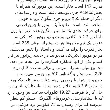
موتور بنزینی 1.5 لیتری SQRE4T15C توربوشارژ با
قدرت 147 اسب بخار است. این موتور که همراه با
بخشActeco چری توسعه یافته است و در مدل‌های
دیگر از جمله X55 پرو و چری تیگو 7 پرو به خوبی
شناخته شده است. طبیعتاً یک موتور با چنین قدرتی
برای حرکت عادی یک ماشین سنگین هفت نفره با وزن
ناخالص 2.3 تن کافی نیست و دو موتور الکتریکی به
عنوان یک تیم مجموعا هر دو پیشرانه برقی 235 اسب
بخار قدرت را تولید می‌کنند. و داستان را تغییر می‌دهند.
هر دو موتور الکتریکی می‌توانند در حالت ژنراتور نیز کار
کنند و یکی از آنها عملکرد استارت را نیز انجام می‌دهد.
مجموع توان پیشرانه بنزینی و برقی به عدد قابل توجه
326 اسب بخار و گشتاور 510 نیوتن متر می‌رسد و
خودرو در شرایط رسمی بهینه شتاب صفر تا صدکیلومتر
در حدود 7,6 ثانیه اعلام شده است. طبیعتا یک باتری در
حال کار با ظرفیت 19.27 کیلووات ساعت نیز وجود دارد
که با استانداردهای خودروهای الکتریکی بسیار کم بنظر
می‌رسد اما برای رسیدن به 75 کیلومتر برد حرکتی، در