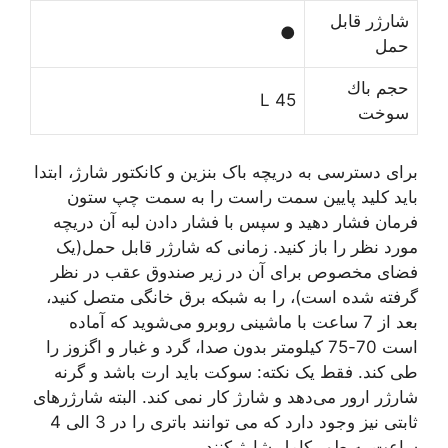
ﺷﺎﺭﮊﺭ ﻗﺎﺑﻞ
●
ﺣﻤﻞ
ﺣﺠﻢ ﺑﺎﻙ
45 L
ﺳﻮﺧﺖ
برای دسترسی به دریچه باک بنزین و کانکتور شارژ، ابتدا
باید کلید پایین سمت راست را به سمت چپ ستون
فرمان فشار دهید و سپس با فشار دادن لبه آن دریچه
مورد نظر را باز کنید. زمانی که شارژر قابل حمل(یک
فضای مخصوص برای آن در زیر صندوق عقب در نظر
گرفته شده است)، را به شبکه برق خانگی متصل کنید،
بعد از 7 ساعت با ماشینی روبرو می‌شوید که آماده
است 70-75 کیلومتر بدون صدا، گرد و غبار و اگزوز را
طی کند. فقط یک نکته: سوکت باید ارت باشد و گرنه
شارژر ارور می‌دهد و شارژ کار نمی کند. البته شارژرهای
ثابتی نیز وجود دارد که می توانند باتری را در 3 الی 4
ساعت به طور کامل شارژ کنند.