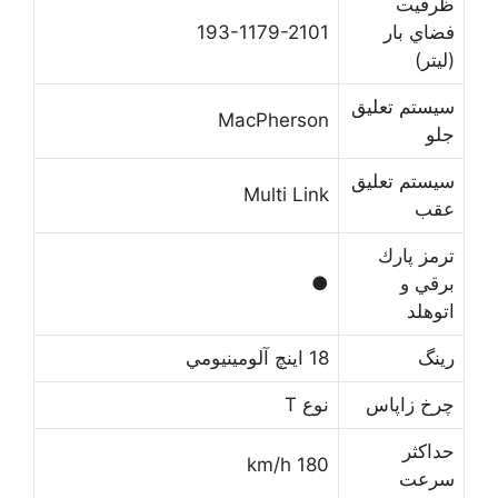
ﻇﺮﻓﻴﺖ
ﻓﻀﺎﻱ ﺑﺎﺭ
193-1179-2101
(ﻟﻴﺘﺮ)
ﺳﻴﺴﺘﻢ ﺗﻌﻠﻴﻖ
MacPherson
ﺟﻠﻮ
ﺳﻴﺴﺘﻢ ﺗﻌﻠﻴﻖ
Multi Link
ﻋﻘﺐ
ﺗﺮﻣﺰ ﭘﺎﺭﻙ
ﺑﺮﻗﻲ ﻭ
●
ﺍﺗﻮﻫﻠﺪ
ﺭﻳﻨﮓ
18 ﺍﻳﻨﭻ ﺁﻟﻮﻣﻴﻨﻴﻮﻣﻲ
ﭼﺮﺥ ﺯﺍﭘﺎﺱ
ﻧﻮﻉ T
ﺣﺪﺍﻛﺜﺮ
180 km/h
ﺳﺮﻋﺖ