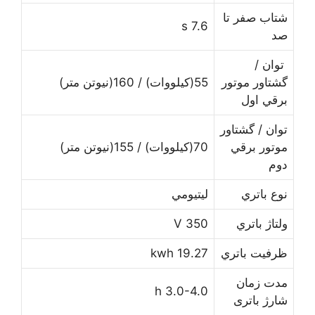
ﺷﺘﺎﺏ ﺻﻔﺮ ﺗﺎ
7.6 s
ﺻﺪ
ﺗﻮﺍﻥ /
ﮔﺸﺘﺎﻭﺭ ﻣﻮﺗﻮﺭ
55(کیلووات) / 160(نیوتن متر)
ﺑﺮﻗﻲ اول
ﺗﻮﺍﻥ / ﮔﺸﺘﺎﻭﺭ
ﻣﻮﺗﻮﺭ ﺑﺮﻗﻲ
70(کیلووات) / 155(نیوتن متر)
دوم
ﻧﻮﻉ ﺑﺎﺗﺮﻱ
ﻟﻴﺘﻴﻮﻣﻲ
ﻭﻟﺘﺎﮊ ﺑﺎﺗﺮﻱ
350 V
ﻇﺮﻓﻴﺖ ﺑﺎﺗﺮﻱ
19.27 kwh
ﻣﺪﺕ ﺯﻣﺎﻥ
3.0-4.0 h
ﺷﺎﺭﮊ ﺑﺎﺗﺮی