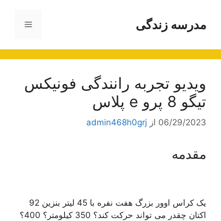
رش
ه
مدرسه زندگی
فهرست
حتوا
ویدیو تجربه رانندگی فونیکس
تیگو 8 پرو e پلاس
06/29/2023
از
admin468h0grj
مقدمه
یک کراس اوور بزرگ هفت نفره با 45 لیتر بنزین 92
اکتان چقدر می تواند حرکت کند؟ 350 کیلومتر؟ 400؟