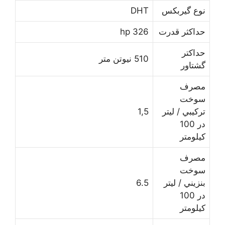
ﻧﻮﻉ ﮔﻴﺮﺑﻜﺲ
DHT
ﺣﺪﺍﻛﺜﺮ ﻗﺪﺭﺕ
326 hp
ﺣﺪﺍﻛﺘﺮ
510 نیوتن متر
ﮔﺸﺘﺎﻭﺭ
ﻣﺼﺮﻑ
ﺳﻮﺧﺖ
ﺗﺮﻛﻴﺒﻲ / لیتر
1,5
در 100
کیلومتر
ﻣﺼﺮﻑ
ﺳﻮﺧﺖ
ﺑﻨﺰﻳﻨﻲ / لیتر
6.5
در 100
کیلومتر