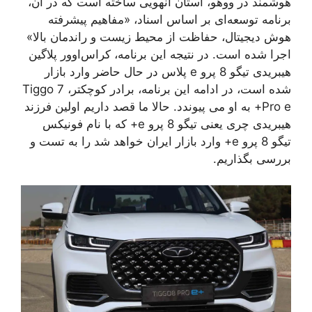
هوشمند در ووهو، استان آنهویی ساخته است که در آن،
برنامه توسعه‌ای بر اساس اسناد، «مفاهیم پیشرفته
هوش دیجیتال، حفاظت از محیط زیست و راندمان بالا»
اجرا شده است. در نتیجه این برنامه، کراس‌اوور پلاگین
هیبریدی تیگو 8 پرو e پلاس در حال حاضر وارد بازار
شده است، در ادامه این برنامه، برادر کوچکتر، Tiggo 7
Pro e+ به او می پیوندد. حالا ما قصد داریم اولین فرزند
هیبریدی چری یعنی تیگو 8 پرو e+ که با نام فونیکس
تیگو 8 پرو e+ وارد بازار ایران خواهد شد را به تست و
بررسی بگذاریم.