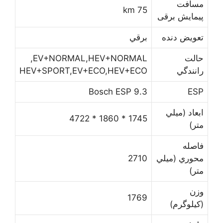
ﻣﺴﺎﻓﺖ
75 km
ﭘﻴﻤﺎﻳﺶ برقی
ﺗﻌﻮﻳﺾ ﺩﻧﺪﻩ
ﺑﺮﻗﻲ
ﺣﺎﻟﺖ
EV+NORMAL,HEV+NORMAL,
ﺭﺍﻧﻨﺪﮔﻲ
HEV+SPORT,EV+ECO,HEV+ECO
Bosch ESP 9.3
ESP
ﺍﺑﻌﺎﺩ (ﻣﻴﻠﻲ
1745 * 1860 * 4722
ﻣﺘﺮ)
ﻓﺎﺻﻠﻪ
ﻣﺤﻮﺭﻱ (ﻣﻴﻠﻲ
2710
ﻣﺘﺮ)
ﻭﺯﻥ
1769
(ﻛﻴﻠﻮﮔﺮﻡ)