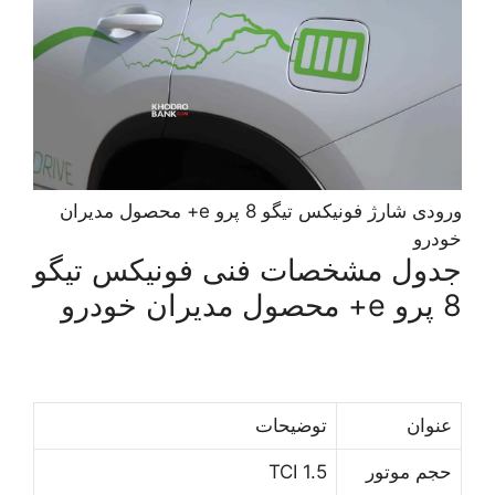
ورودی شارژ فونیکس تیگو 8 پرو e+ محصول مدیران
خودرو
جدول مشخصات فنی فونیکس تیگو
8 پرو e+ محصول مدیران خودرو
ﻋﻨﻮﺍﻥ
ﺗﻮﺿﻴﺤﺎﺕ
ﺣﺠﻢ ﻣﻮﺗﻮﺭ
1.5 TCI