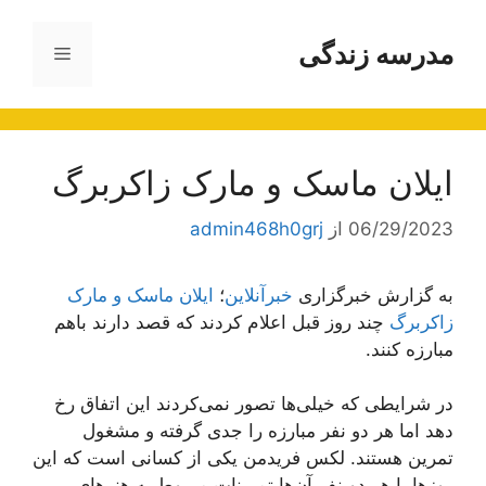
رش
ه
مدرسه زندگی
فهرست
حتوا
ایلان ماسک و مارک زاکربرگ
06/29/2023
از
admin468h0grj
به گزارش خبرگزاری
خبرآنلاین
؛
ایلان ماسک و مارک
زاکربرگ
چند روز قبل اعلام کردند که قصد دارند باهم
مبارزه کنند.
در شرایطی که خیلی‌ها تصور نمی‌کردند این اتفاق رخ
دهد اما هر دو نفر مبارزه را جدی گرفته و مشغول
تمرین هستند. لکس فریدمن یکی از کسانی است که این
روزها با هر دو نفر آن‌ها تمرینات مربوط به هنرهای