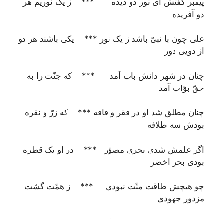
پیمبر گفتش ای نور دو دیده *** ز یک نوریم هر
دو آفریده
علی چون با نبیّ باشد ز یک نور *** یکی باشند هر دو
از دویی دور
چنان در شهر دانش باب آمد *** که جنّت را به
حقّ بوّاب آمد
چنان مطلق شد او در فقر و فاقه *** که زرّ و نقره
بودش سه طلاقه
اگر علمش شدی بحری مصوّر *** در او یک قطره
بودی بحر اخضر
چو هیچش طاقت منّت نبودی *** ز همّت گشت
مزدور جهودی