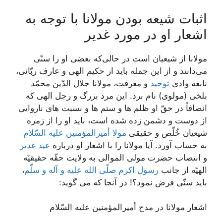
اثبات شیعه بودن مولانا با توجه به
اشعار او در مورد غدیر
مولانا از شیعیان است در حالی‌که بعضی او را سنّی
می‌دانند و از این جمله باید از حکیم الهی و عارف ربّانی،
نابغه وادی
توحید
و معرفت، مولانا جلال الدّین محمّد
بلخی (مولوی) نام برد. این مرد بزرگ و رجل الهی که
انصافاً در حقّ او ظلم ها و ستم ها و نسبت های ناروایی
از دوست و دشمن زده شده است، باید او را از زمره
شیعیان خُلّص و حقیقی
مولا أمیرالمؤمنین علیه السّلام
به حساب آورد. آیا مولانا را با اشعار او درباره
عید غدیر
و انتصاب حضرت مولی الموالی به ولایت حقّه حقیقیّه
الهیّه از جانب
رسول اکرم صلّی الله علیه و آله و سلّم
،
باید سنّی فرض نمود؟! در آنجا که می گوید:
اشعار مولانا در مدح أمیرالمؤمنین علیه السّلام