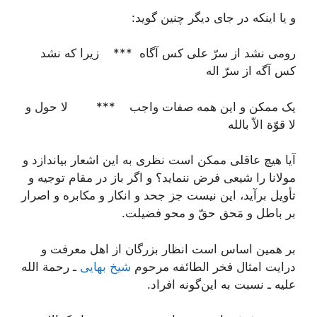
و یا اینکه در جای دیگر چنین گوید:
رومی نشد از سرّ علی کس آگاه *** زیرا که نشد
کس آگه از سرّ اله
یک ممکن و این همه صفات واجب *** لا حول و
لا قوّة الاّ بالله
آیا هیچ عاقلی ممکن است نظری به این اشعار بیاندازد و
مولانا را شیعی فرض ننماید؟ و اگر باز در مقام توجیه و
تأویل برآید، این نیست جز جحد و انکار و مکابره و اصرار
بر باطل و مَحق حقّ و محو فضیلت.
بر همین اساس است انظار بزرگان از اهل معرفت و
درایت امثال فخر الطائفه مرحوم
شیخ بهایی
ـ رحمة الله
علیه ـ نسبت به این‌گونه افراد.