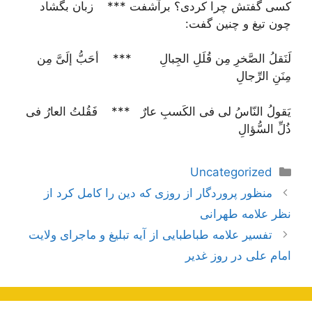
کسی گفتش چرا کردی؟ برآشفت *** زبان بگشاد
چون تیغ و چنین گفت:
لَنَقلُ الصَّخرِ مِن قُلَلِ الجِبالِ *** أحَبُّ إلَیَّ مِن
مِنَنِ الرِّجالِ
یَقولُ النّاسُ لی فی الکَسبِ عارٌ *** فَقُلتُ العارُ فی
ذُلِّ السُّؤالِ
دسته‌ها
Uncategorized
ناوبری
منظور پروردگار از روزی که دین را کامل کرد از
نوشته‌ها
نظر علامه طهرانی
تفسیر علامه طباطبایی از آیه تبلیغ و ماجرای ولایت
امام علی در روز غدیر