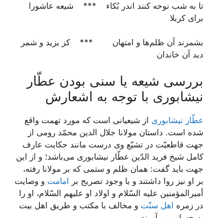
تا به شب نوحه کنند اندر بُکاء *** شیعه عاشورا
برای کربلا
بشمرند آن ظلم‌ها و امتهان *** کز یزید و شمر
دید آن خاندان
بررسی شیعه یا سنی بودن عطّار
نیشابوری با توجه به اشعارش
عطّار نیشابوری
از شیعیانی است که مورد تهمت واقع
شده‌ است. داستان مولانا جلال الدین محمّد رومی از
جهت قاطعیّت در تشیّع وی درست مانند حکایت عارف
کامل شیخ فرید الدّین عطّار نیشابوری می‌باشد؛ و از این
جهت باید گفت: همان ظلم و ستمی که بر مولانا رفته،
بر او نیز روا داشتند و با وجود تصریح بر
امامت
و وصایت
أمیرالمؤمنین علیه السّلام و اولاد او علیهم السّلام، او را
در زمره
اهل سنّت
و مخالف با مکتب و طریق اهل بیت
به حساب می‌آورند.