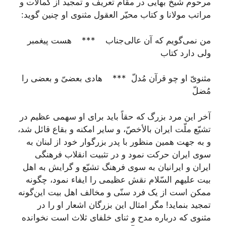
مرحوم شیخ بهایی در مقام تعریف و تمجید از کمالات و
مراتب مولانا و کتاب محیّر العقول مثنوی او چنین گوید:
من نمی‌گویم که آن عالی‌جناب *** هست پیغمبر
ولی دارد کتاب
مثنویّ او چو قرآن مُدلّ *** هادی بعضیّ و بعضی را
مُضلّ
آخر این مرد بزرگ که حقاً باید برای او سهمی عظیم در
تشیّع ملّت ایران بالأخصّ، و سایر امکنه و بقاع قائل شد،
و به جهت همین منظور با پدر بزرگوار خود از لبنان به
سوی ایران حرکت نمود و در تثبیت انقلاب فرهنگی
ایران و ایرانیان به سوی فرهنگ تشیّع و گرایش به اهل
بیت علیهم السّلام نقش عظیمی را ایفاء نمود، چگونه
ممکن است از یک فرد سنّی و مخالف اهل بیت این‌گونه
تمجید بنماید! مگر امثال این بزرگان اشعار او را در
مثنوی که درباره مدح و ثنای خلفای ثلاث است نخوانده