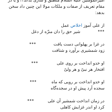
أمیرالمؤمنین علیه السّلام منطبق و ساری بداند؟! و یا در
مقام تعریف از صفات و ملکات مولا این چنین داد سخن
بدهد:
از علی آموز
اخلاص
عمل
*** شیر حق را دان منزّه از دغل
در غزا بر پهلوانی دست یافت ***
زود شمشیری برآورد و شتافت
او خدو انداخت بر روی علی ***
افتخار هر نبیّ و هر ولیّ
او خدو انداخت بر رویی که ماه ***
سجده آرد پیش او در سجده‌گاه
در زمان انداخت شمشیر آن علی ***
کرد او اندر غزایش کاهلی