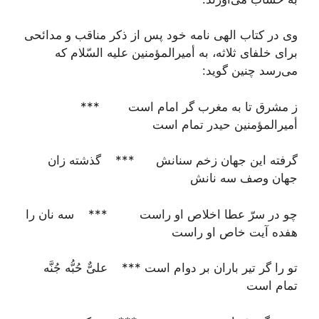
وی در کتاب الهی نامه خود پس از ذکر مناقب و مدائحی
برای خلفای ثلاثه، به أمیرالمؤمنین علیه السّلام که
می‌رسد چنین گوید:
ز مشرق تا به مغرب گر امام است ***
أمیرالمؤمنین حیدر تمام است
گرفته این جهان زخم سنانش *** گذشته زان
جهان وصف سه نانش
چو در سرّ عطا اخلاص او راست *** سه نان را
هفده آیت خاص او راست
تو را گر تیر باران بر دوام است *** علیٌّ حُبُّه جُنَّه
تمام است