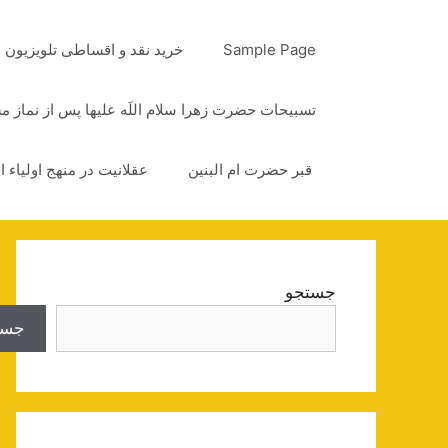
رش
ه
Sample Page
خرید نقد و اقساطی تلویزیون
حتوا
تسبیحات حضرت زهرا سلام اللَه علیها پس از نماز 
قبر حضرت ام البنین
عقلانیت در منهج اولیاء ا
جستجو
جست