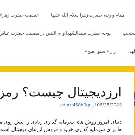
مقام و رتبه حضرت زهرا سلام اللَه علیها
عصمت حضرت زهراء سلا
مستحب
نوحه حضرت سیدالشّهدا و ام البنین در مصیبت حضرت عباس 
لهی
راز «استون‌هنج»
ارزدیجیتال چیست؟ رمز 
جو
06/28/2023
از
admin468h0grj
دنیای امروز روش های سرمایه گذاری زیادی را پیش روی ما
ها برای سرمایه گذاری خرید و فروش ارزهای دیجیتال است 