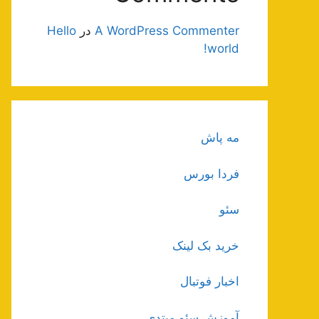
A WordPress Commenter
در
Hello
world!
مه پاش
فردا بورس
سئو
خرید بک لینک
اخبار فوتبال
آموزش سئو مبتدی