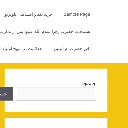
رش
ه
Sample Page
خرید نقد و اقساطی تلویزیون
حتوا
تسبیحات حضرت زهرا سلام اللَه علیها پس از نماز 
قبر حضرت ام البنین
عقلانیت در منهج اولیاء ا
جستجو
جست