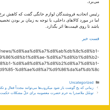
می‌برد.
رئیس اتحادیه فروشندگان لوازم خانگی گفت که کاهش نرخ ا
اما در مورد کالاهای داخلی، با توجه به زمان بر بودن تخصی
باشد تا روی قیمت‌ها اثر بگذارد.
فست خبر
ar.ir/news/%d8%aa%d8%a7%d8%ab%db%8c%d8%b1-
9%86%d8%b1%d8%ae-%d8%a7%d8%b1%d8%b2-
8%b1-%d8%a8%d8%a7%d8%b2%d8%a7%d8%b1-
9%85-%d8%ae%d8%a7%d9%86%da%af%db%8c/
دسته‌ها
Uncategorized
ناوبری
زمانی که یخ گوشت باز شود میکروب‌ها می‌توانند مجدداً فعال و تکث
نوشته‌ها
توسّل ملاصدرا به حرم حضرت معصومه برای حلّ مشکلات حکمت 