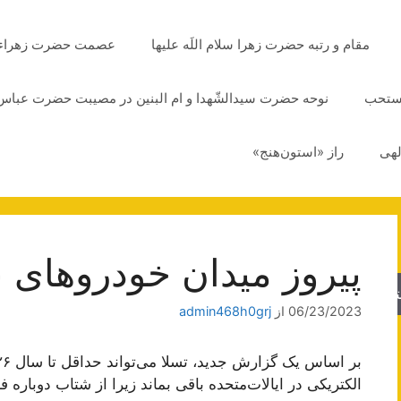
مقام و رتبه حضرت زهرا سلام اللَه علیها
عصمت حضرت زهراء سلا
مستحب
نوحه حضرت سیدالشّهدا و ام البنین در مصیبت حضرت عباس 
لهی
راز «استون‌هنج»
پیروز میدان خودروهای
جو
06/23/2023
از
admin468h0grj
الکتریکی در ایالات‌متحده باقی بماند زیرا از شتاب دوبار