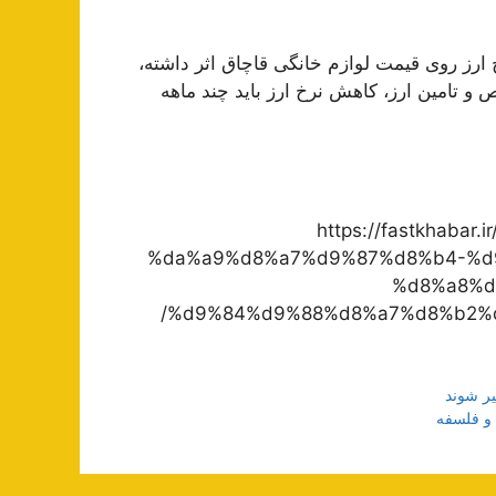
رز روی قیمت لوازم خانگی قاچاق اثر داشته،
ص و تامین ارز، کاهش نرخ ارز باید چند ماهه
https://fastkhab
%da%a9%d8%a7%d9%87%d8%b4-%d
%d8%a8%d
%d9%84%d9%88%d8%a7%d8%b2%d
یر شوند
و فلسفه