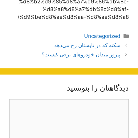
%d8%b2%d9%85%d8%a7%d9%86%db%8c-
%d8%a8%d8%a7%db%8c%d8%af-
%d9%be%d8%ae%d8%aa-%d8%ae%d8%a8/
دسته‌ها
Uncategorized
ناوبری
سکته که در تابستان رخ می‌دهد
نوشته‌ها
پیروز میدان خودروهای برقی کیست؟
دیدگاهتان را بنویسید
دیدگاه