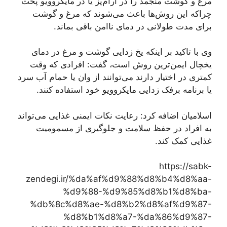
مرغ و گوشت منجمد را در آرام‌پز یا در مایکروویو پخت
چراکه این روش‌ها باعث می‌شوند که مرغ و گوشت
برای مدت طولانی در دمای ناامن باقی بماند.
وی با تاکید بر اینکه یخ زدایی گوشت و مرغ در دمای
یخچال ایمن‌ترین روش است، گفت: افرادی که وقت
کمتری در اختیار دارند می‌توانند از وان یا حمام آب سرد
یا برنامه برفک زدایی مایکروویو خود استفاده کنند.
اسلامیان اضافه کرد: رعایت نکات ایمنی غذایی می‌تواند
به افراد در حفظ سلامت و جلوگیری از مسمومیت
غذایی کمک کند.
https://sabk-
zendegi.ir/%da%af%d9%88%d8%b4%d8%aa-
%d9%88-%d9%85%d8%b1%d8%ba-
%db%8c%d8%ae-%d8%b2%d8%af%d9%87-
%d8%b1%d8%a7-%da%86%d9%87-