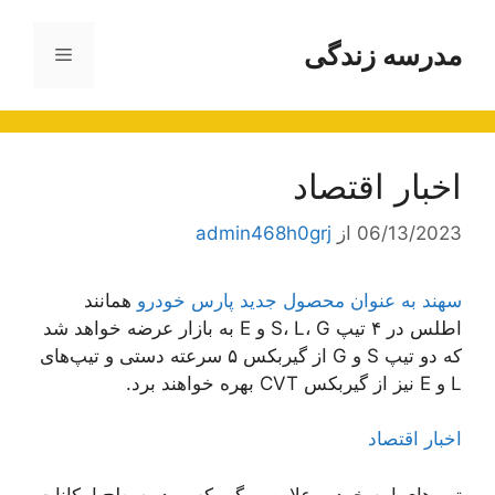
رش
ه
مدرسه زندگی
فهرست
حتوا
اخبار اقتصاد
06/13/2023
از
admin468h0grj
سهند به عنوان محصول جدید پارس خودرو
همانند
اطلس در ۴ تیپ S، L، G و E به بازار عرضه خواهد شد
که دو تیپ S و G از گیربکس ۵ سرعته دستی و تیپ‌های
L و E نیز از گیربکس CVT بهره خواهند برد.
اخبار اقتصاد
تیپ‌های این خودرو علاوه بر گیربکس، در سطح امکانات