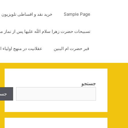
رش
ه
Sample Page
خرید نقد و اقساطی تلویزیون
حتوا
تسبیحات حضرت زهرا سلام اللَه علیها پس از نماز 
قبر حضرت ام البنین
عقلانیت در منهج اولیاء ا
جستجو
جست