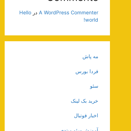
A WordPress Commenter
در
Hello
world!
مه پاش
فردا بورس
سئو
خرید بک لینک
اخبار فوتبال
آموزش سئو مبتدی