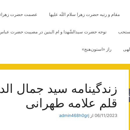
مقام و رتبه حضرت زهرا سلام اللَه علیها
عصمت حضرت زهراء سلا
مستحب
نوحه حضرت سیدالشّهدا و ام البنین در مصیبت حضرت عباس 
لهی
راز «استون‌هنج»
زندگینامه سید جمال الد
جو
قلم علامه طهرانی
06/11/2023
از
admin468h0grj