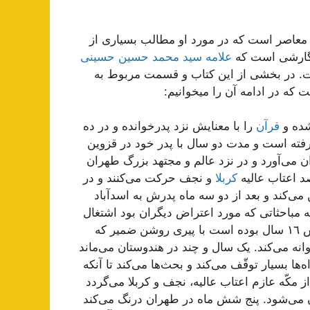
خ معاصر است که در مورد او مطالب بسیاری از
نگارشی است که
علامه سید محمد حسین حسینی
. در بخشی از این کتاب و قسمت مربوط به
که در ادامه آن را میخوانیم:
قرآن
را با معنایش نزد پدرخوانده و در ده
 قزوین رفته است و مدت دو سال با پدر خود در قزوین
او را در ١٢٦٦ با خود به طهران می‌آورد و در نزد عالم و مجتهد بزرگ طهران
صد اعتاب عالیه
کربلا
و نجف حرکت می‌کنند و در
می‌کند و بعد از دو سه ماه پدرش به اسدآباد
ه مباحثاتی که مورد اعتراض دیگران بود اشتغال
می‌ورزد، تا آنکه شیخ انصاری [او را] در سنۀ ١٢٧٠که عمرش ١٦ سال بوده است با پیری روشن ضمیر که
نه می‌کند. یک سال و چند در هندوستان می‌ماند
ا بسیار توقّف می‌کند و بحث‌ها می‌کند تا آنکه
 وارد مکّه می‌شود و از مکّه عازم اعتاب عالیه، نجف و کربلا می‌گردد
 و در سنۀ ١٢٧٧ عازم افغانستان می‌شود. پنج شش ماه در طهران درنگ می‌کند