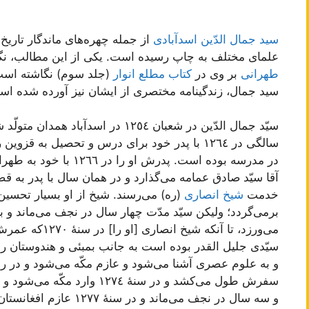
سید جمال الدّین اسدآبادی
از جمله چهره‌های ماندگار تاری
علمای مختلف به چاپ رسیده است. یکی از این مطالب، 
طهرانی
بر وی در
کتاب مطلع انوار
(جلد سوم) نگاشته است
سید جمال، زندگینامه مختصری از ایشان نیز آورده شده است 
سیّد جمال الدّین در شعبان ١٢٥٤ در اسدآباد همدان متولّد شده و
سالگی در ١٢٦٤ با پدر خود برای درس و تحصیل به
در مدرسه بوده است. پدرش 
آقا سیّد صادق عمامه می‌گذارد و در همان سال با پدر به ق
خدمت
شیخ انصاری
(ره) می‌رسند. شیخ از او بسیار تحسین 
برمی‌گردد؛ ولیکن سیّد مدّت چهار سال در نجف می‌ماند و ب
سیّدی جلیل القدر بوده است به جانب بمبئی و هندوستان روا
و به علوم عصری آشنا می‌شود و عازم مکّه می‌شود و در راه‌ه
سفرش طول می‌کشد و در سنۀ ١٢٧٤
و سه سال در نجف می‌ماند