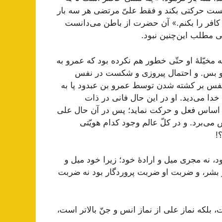
انست حرکتی بکند و فقط علیّ مرتضی هر سه بار
 کافر را بکنم.» آن حضرت از باطن می‌دانست
 مطلب این‌چنین نبود.
ه مخیّلۀ او حتّی خطور هم نکرده بود که عمرو به
د و بس. و احتمال پیروزی و شکست در نفس
ین نفس بر کشته شدن توسط عمرو بن عبدود پا به
خدا می‌دید. او در این حال فانی در ذات
آن اساس فعل و حرکت نماید؛ پس در آن حال علی
ی‌برد. و در کلّ عالم وجود کدام هویّتی
!
د، نه مجری میل و ارادۀ خود؛ زیرا خود میل و
بشر، و ضربت او ضربت پروردگار بود نه ضربت
، بلکه نماز علی از نماز انس و جنّ بالاتر است،