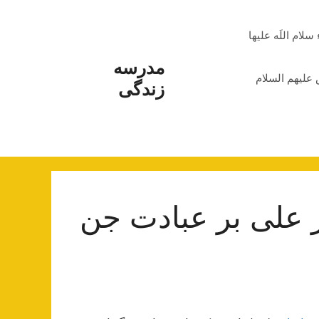
م اللَه علیها
مدرسه
علیهم السلام
زندگی
علی بر عبادت جن