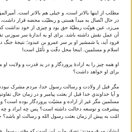
مطلب از اینها بالاتر است، و خیلی هم بالاتر است. أمیرالمؤم
در حال اتّصال به مبدأ هستی و ربطیّت محضه قرار داشت، 
می‌زد، عین هویّت ربطیّۀ حق بود و چیزی از خود نداشت که
آن عمل نقش داشته باشد. برای او به اندازۀ سر سوزنی تف
فرود آید، یا شمشیر او بر سر عمرو بن عبدود؛ نتیجۀ جنگ در 
اسلام و مسلمین. اینجا محل دقّت و تأمّل است!
او همه چیز را به ارادۀ پروردگار و در ید قدرت و ولایت او
برای او خواهد داشت؟
مگر قبل از ولادت و رسالت رسول خدا، مردم مشرک نبودند و 
و آیا خداوندیِ خدا قبل از بعثت پیامبر و در زمان حال تفاو
مسلمین مگر غیر از اراده و مشیّت پروردگار بوده است؟ و آی
پیشرفت و توسعه دخالت داشته است؟ پس چه ایراد و چه ا
امّت به پیش از زمان بعثت رسول الله و رسالت او باشد؟
ایشان می‌فرمودند: تصوّر ما بر این است که وقتی رسول خ