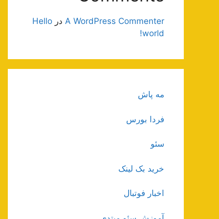
A WordPress Commenter
در
Hello
world!
مه پاش
فردا بورس
سئو
خرید بک لینک
اخبار فوتبال
آموزش سئو مبتدی