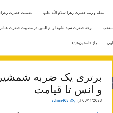
مقام و رتبه حضرت زهرا سلام اللَه علیها
عصمت حضرت زهراء سلا
مستحب
نوحه حضرت سیدالشّهدا و ام البنین در مصیبت حضرت عباس 
لهی
راز «استون‌هنج»
برتری یک ضربه شمشیر 
جو
و انس تا قیامت
06/11/2023
از
admin468h0grj