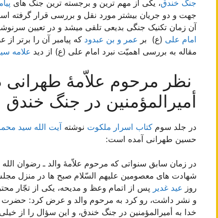
جنگ خندق
، یکی از مهم ترین و برجسته ترین جنگ های
پیام
جهت و دو جریان بیشتر مورد نقل و بررسی قرار گرفته ا
آن زمان تکنیک جنگی بدیعی تلقی میشد و در تعیین سرنوش
امام علی
(ع) بر
عمر و بن عبدود
که پیامبر آن را برتر از 
مقاله به بررسی اهمیّت نبرد امام علی (ع) از دید
علامه سی
نظر مرحوم علاّمۀ طهرانی 
أمیرالمؤمنین در جنگ خندق
در جلد سوم
کتاب اسرار ملکوت
نوشته
آیت الله سید مح
حسین طهرانی آمده است:
در زمان سابق سنواتی که مرحوم علاّمۀ والد ـ رضوان الله ع
شهادت های معصومین علیهم السّلام صبح ها در منزل مجلس ذ
روز
عید غدیر
پس از اتمام وعظ و مدیحه، یکی از تجّار محترم
و نشر داشت، رو کرد به مرحوم والد و عرض کرد: حضرت آ
خدا به أمیرالمؤمنین در جنگ خندق، و این سؤال را از خیلی