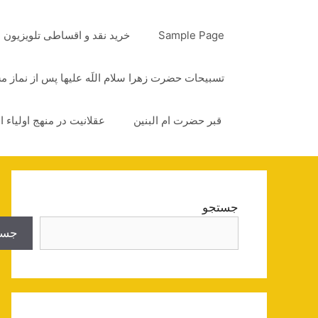
رش
ه
Sample Page
خرید نقد و اقساطی تلویزیون
حتوا
تسبیحات حضرت زهرا سلام اللَه علیها پس از نماز 
قبر حضرت ام البنین
عقلانیت در منهج اولیاء ا
جستجو
جست