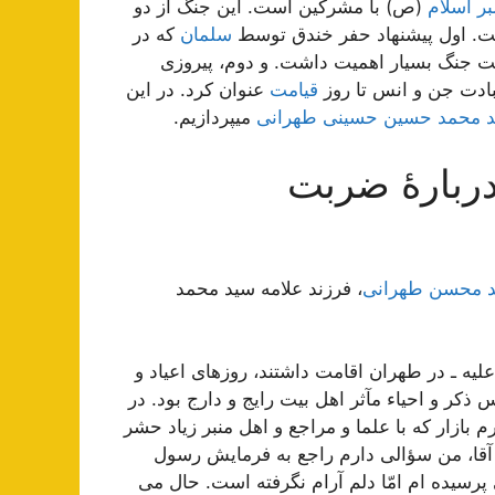
بر اسلام
(ص) با مشرکین است. این جنگ از دو
ست. اول پیشنهاد حفر خندق توسط
سلمان
که در
ت جنگ بسیار اهمیت داشت. و دوم، پیروزی
عبادت جن و انس تا روز
قیامت
عنوان کرد. در این
د محمد حسین حسینی طهرانی
میپردازیم.
دربارۀ ضربت
مد محسن طهرانی
، فرزند علامه سید محمد
لیه ـ در طهران اقامت داشتند، روزهای اعیاد و
کر و احیاء مآثر اهل بیت رایج و دارج بود. در
 بازار که با علما و مراجع و اهل منبر زیاد حشر
قا، من سؤالی دارم راجع به فرمایش رسول
 پرسیده ام امّا دلم آرام نگرفته است. حال می