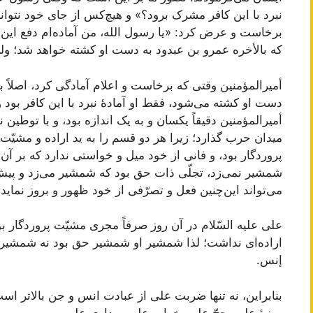
نبرد با این کافر مشرک برود؟» و هیچ‌کس از جای خود نتو
برخاست و عرض کرد: «یا رسول الله، من آماده‌ام دفع این
که بالأخره عمرو بن عبدود به دست او کشته خواهد شد؛ ولی
أمیرالمؤمنین وقتی که برخاست و اعلام آمادگی کرد، اصلاً ب
دست او کشته می‌شود، فقط او آمادۀ نبرد با این کافر بو
أمیرالمؤمنین دقیقاً یکسان و به یک اندازه بود، و با توط
میدان حرب گذارد؛ زیرا هر دو قسم را به ید اراده و مشیّت 
پروردگار بود، و فانی از خود میل و خواستی ندارد که بر 
شمشیر نمی‌زد، تجلّی ذات حق بود که شمشیر می‌زد و پیش م
می‌تواند این‌چنین فعل و تصرّفی از خود ظهور و بروز نماید؟
علی علیه السّلام در آن روز صرفاً مجری مشیّت پروردگار بو
اراده‌ای نداشت؛ لذا شمشیر او شمشیر حق بود نه شمشیر 
إنس.
بنابراین، نه تنها ضربت علی از عبادت انس و جن بالاتر است
روزۀ علی، حجّ علی، خواب علی، بیداری علی و… .