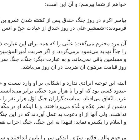
خواهم از شما بپرسم؛ و آن این است:
پیامبر اکرم در روز جنگ خندق پس از کشته شدن عمرو بن
فرمودند:«شمشیر علی در روز خندق از عبادت جنّ و انس تا
آن مرد محترم می‌گفت: علّتی را که همه برای این عبارت ذک
را جدّاً تهدید می‌نمود برمی‌گردد، و اگر ضربت أمیرالمؤمنین 
و مسلمین باقی نمی‌ماند، و به عبارت دیگر: جنگ، جنگ سر
روز قیامت مرهون آن ضربت در آن روز می‌باشد.
البته این توجیه ایرادی ندارد و اشکالی بر او وارد نیست 
عبدود کسی بود که او را با هزار مرد جنگی برابر می‌دانستند
عرب اتّفاق می‌افتاد، سیاست‌گزاران جنگ اوّل هزار نفر را در 
دشمن از نظر عِدّه و عُدّه می‌پرداختند. و با اینکه او در مک
نداشت، ولی آنها از او دعوت به عمل آوردند که در این ج
و اسلام را یکسره نماید؛ فلهذا به این جنگ، جنگ احزاب هم 
مرحوم والد ـ قدّس سرّه ـ اندکی سر را پایین انداختند و 