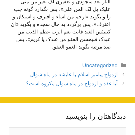
النار بعد سجودی و تعفیری لک بغیر من منی
علیک بل لک المن علی». پس بگذارد گونه چپ
را و بگوید «ارحم من اساء و اقترف و استکان و
اعترف». پس برگردد به حال سجده و بگوید «ان
کنت‏بئس العبد فانت نعم الرب عظم الذنب من
عبدک فلیحسن العفو من عندک یا کریم». پس
صد مرتبه بگوید العفو العفو.
دسته‌ها
Uncategorized
ناوبری
ازدواج پیامبر اسلام با عایشه در ماه شوال
نوشته‌ها
آیا عقد و ازدواج در ماه شوال مکروه است؟
دیدگاهتان را بنویسید
دیدگاه