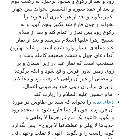
رود و بعد از رکوع و سجود برخیزد به رکعت دوم
و بعد از حمد سوره و الشمس بخواند پس چهار
تکبیر بگوید و بعد از هر تکبیرى آن قنوت را
بخواند و چون فارغ شد تکبیر پنجم گوید و به
رکوع رود پس نماز را تمام کند و بعد از سلام
تسبیح زهرا علیها السلام بفرستد و بعد از نماز
عید دعاهاى بسیار وارد شده است و شاید بهترین
آنها دعاى چهل و ششم صحیفه کامله باشد و
مستحب است که نماز عید در زیر آسمان و بر
روى زمین بدون فرش واقع شود و آنکه برگردد
از مصلى از غیر آن راهى که رفته بود و دعا کند
از براى برادران دینى خود به قبولى اعمال.
امام حسین علیه السلام را زیارت کند
دعای ندبه
را بخواند که سید بن طاوس در مورد
آن فرموده: چون از دعا فارغ شود به سجده رود
و بگوید «اعوذ بک من نار حرها لا یطفى و
جدیدها لا یبلى و عطشانها لا یروى». پس بگذارد
گونه راست را و بگوید «الهی لا تقلب وجهی فی