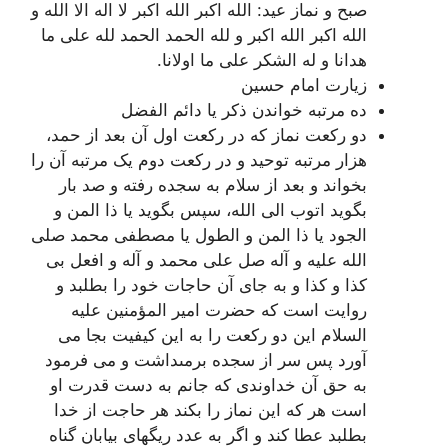
صبح و نماز عید: الله اکبر الله اکبر لا اله الا الله و
الله اکبر الله اکبر و لله الحمد الحمد لله على ما
هدانا و له الشکر على ما اولانا.
زیارت امام حسین
ده مرتبه خواندن ذکر یا دائم الفضل
دو رکعت نماز که در رکعت اول آن بعد از حمد،
هزار مرتبه توحید و در رکعت دوم یک مرتبه آن را
بخواند و بعد از سلام به سجده رفته و صد بار
بگوید اتوب الی الله، سپس بگوید یا ذا المن و
الجود یا ذا المن و الطول یا مصطفی محمد صلى
الله علیه و آله صل على محمد و آله و افعل بی
کذا و کذا و به جاى آن حاجات خود را بطلبد و
روایت است که حضرت امیر المؤمنین علیه
السلام این دو رکعت را به این کیفیت‏ بجا مى‏
آورد پس سر از سجده برمى‏داشت و مى‏ فرمود
به حق آن خداوندى که جانم به دست قدرت او
است هر که این نماز را بکند هر حاجت از خدا
بطلبد عطا کند و اگر به عدد ریگهاى بیابان گناه