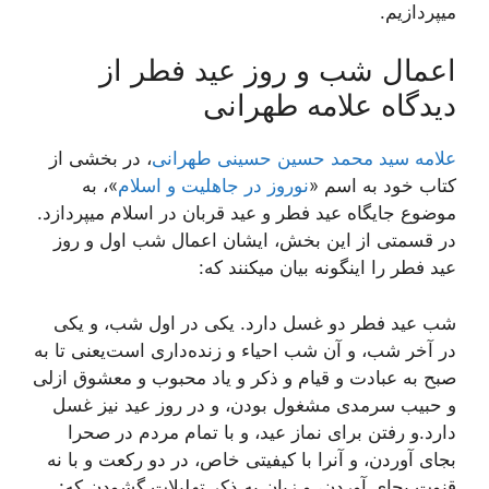
میپردازیم.
اعمال شب و روز عید فطر از
دیدگاه علامه طهرانی
علامه سید محمد حسین حسینی طهرانی
، در بخشی از
کتاب خود به اسم «
نوروز در جاهلیت و اسلام
»، به
موضوع جایگاه عید فطر و عید قربان در اسلام میپردازد.
در قسمتی از این بخش، ایشان اعمال شب اول و روز
عید فطر را اینگونه بیان میکنند که:
شب عيد فطر دو غسل دارد. يکى در اول شب، و يکى
در آخر شب، و آن شب احياء و زنده‌دارى است‌يعنى تا به
صبح به عبادت و قيام و ذکر و ياد محبوب و معشوق ازلى
و حبيب سرمدى مشغول بودن، و در روز عيد نيز غسل
دارد.و رفتن براى نماز عيد، و با تمام مردم در صحرا
بجاى آوردن، و آنرا با کيفيتى خاص، در دو رکعت و با نه
قنوت بجاى آوردن، و زبان به ذکر تهليلات گشودن که: