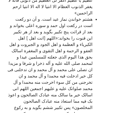
عظیم یا عظیم اغفر لی العظیم من ذنوبی فانه لا
یغفر الذنوب العظام الا انت‏یا لا اله الا انت‏یا ارحم
الراحمین»
هشتم خواندن نماز عید است. و آن دو رکعت
است در رکعت اول حمد و سوره اعلى بخواند و
بعد از قرائت پنج تکبیر بگوید و بعد از هر تکبیر
این قنوت را بخواند:«اللهم [انت اهل ] اهل
الکبریاء و العظمة و اهل الجود و الجبروت و اهل
العفو و الرحمة و اهل التقوى و المغفرة اسالک
بحق هذا الیوم الذی جعلته للمسلمین عیدا و
لمحمد صلى الله علیه و آله ذخرا و شرفا و مزیدا
ان تصلی على محمد و آل محمد و ان تدخلنی فی
کل خیر ادخلت فیه محمدا و آل محمد و ان
تخرجنی من کل سوء اخرجت منه محمدا و آل
محمد صلواتک علیه و علیهم اجمعین اللهم انی
اسالک خیر ما سالک منه عبادک الصالحون و اعوذ
بک فیه مما استعاذ منه عبادک الصالحون
المخلصون» پس تکبیر ششم بگوید و به رکوع