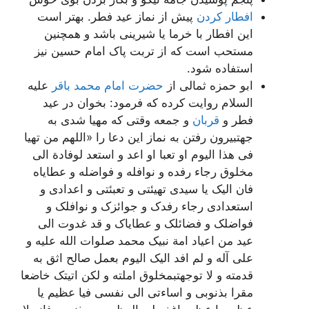
افطار کردن
پیش از نماز عید فطر. بهتر است
این افطار با خرما یا شیرینی باشد و همچنین
مستحب است که از تربت پاک امام حسین نیز
استفاده شود.
ابو حمزه ثمالى از
حضرت امام محمد باقر
علیه
السلام روایت کرده که فرمود: بخوان در عید
فطر و
قربان
و جمعه وقتى که مهیا شدى به
جهت‏بیرون رفتن به نماز این دعا را «اللهم من تهیا
فی هذا الیوم او تعبا او اعد و استعد لوفادة الى
مخلوق رجاء رفده و نوافله و فواضله و عطایاه
فان الیک یا سیدی تهیئتی و تعبئتی و اعدادی و
استعدادی رجاء رفدک و جوائزک و نوافلک و
فواضلک و فضائلک و عطایاک و قد غدوت الى
عید من اعیاد امة نبیک محمد صلوات الله علیه و
على آله و لم افد الیک الیوم بعمل صالح اثق به
قدمته و لا توجهت‏بمخلوق املته و لکن اتیتک خاضعا
مقرا بذنوبی و اساءتی الى نفسی فیا عظیم یا