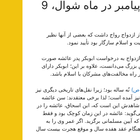
آیا عایشه در زمان ازدواج با پیامبر در ماه شوال، 9
 ازدواج رواج داشت که بعضی از آنها نظیر
ت و اسلام سازگار بود تأیید نمود.
ن ازدواج به درخواست ابوبکر پدر عائشه صورت
رگ می‌دانست، علاوه بر این؛ ابوبکر دارای
ر راه مخالفت‌های مشرکان با اسلام باشد.
(ص)
نُه ساله بود؛ زیرا نقل‌های تاریخی دیگری نیز
 نیز آمده است؛ لذا برخی معتقدند: سن عائشه
د. شاهدش این است که، ابن اسحاق، عائشه را در
ی‌گوید: عائشه در این زمان کوچک بود و فقط
آیین مسلمانى برگزید. اگر عمر وى را به
هنگام عقد هفده سال و موقع هجرت بیست سال