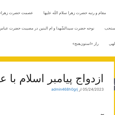
مقام و رتبه حضرت زهرا سلام اللَه علیها
عصمت حضرت زهراء سلا
مستحب
نوحه حضرت سیدالشّهدا و ام البنین در مصیبت حضرت عباس 
لهی
راز «استون‌هنج»
ازدواج پیامبر اسلام با 
جو
05/24/2023
از
admin468h0grj