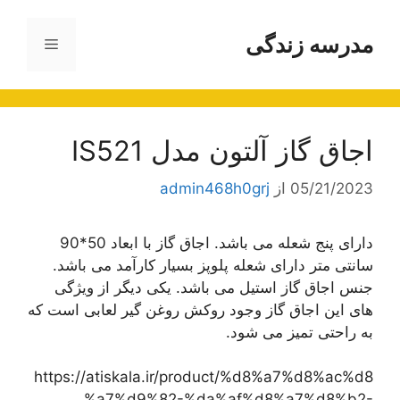
مدرسه زندگی
فهرست
ا
اجاق گاز آلتون مدل IS521
05/21/2023
از
admin468h0grj
دارای پنج شعله می باشد. اجاق گاز با ابعاد 50*90
سانتی متر دارای شعله پلوپز بسیار کارآمد می باشد.
جنس اجاق گاز استیل می باشد. یکی دیگر از ویژگی
های این اجاق گاز وجود روکش روغن گیر لعابی است که
به راحتی تمیز می شود.
https://atiskala.ir/product/%d8%a7%d8%ac%d8
%a7%d9%82-%da%af%d8%a7%d8%b2-