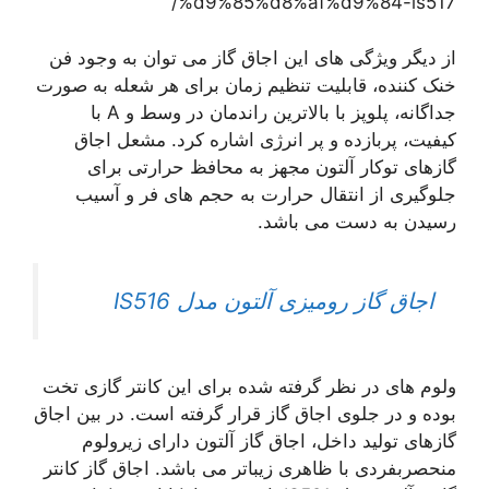
%d9%85%d8%af%d9%84-is517/
از دیگر ویژگی های این اجاق گاز می توان به وجود فن
خنک کننده، قابلیت تنظیم زمان برای هر شعله به صورت
جداگانه، پلوپز با بالاترین راندمان در وسط و A با
کیفیت، پربازده و پر انرژی اشاره کرد. مشعل اجاق
گازهای توکار آلتون مجهز به محافظ حرارتی برای
جلوگیری از انتقال حرارت به حجم های فر و آسیب
رسیدن به دست می باشد.
اجاق گاز رومیزی آلتون مدل IS516
ولوم های در نظر گرفته شده برای این کانتر گازی تخت
بوده و در جلوی اجاق گاز قرار گرفته است. در بین اجاق
گازهای تولید داخل، اجاق گاز آلتون دارای زیرولوم
منحصربفردی با ظاهری زیباتر می باشد. اجاق گاز کانتر