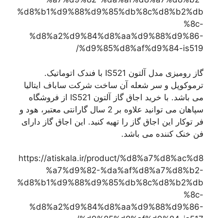
%d8%b1%d9%88%d9%85%db%8c%d8%b2%db
%8c-
%d8%a2%d9%84%d8%aa%d9%88%d9%86-
%d9%85%d8%af%d9%84-is519/
گاز رومیزی مدل آلتون IS521 با فندک اتوماتیک.
ترموکوپل و سر شعله آن ساخت شرکت ساباف ایتالیا
می باشد. با خرید اجاق گاز آلتون IS521 از فروشگاه
سپاهان می توانید علاوه بر 2 سال گارانتی معتبر، هود و
فر توکار این اجاق گاز را تهیه کنید. این اجاق گاز دارای
فن خنک کننده می باشد.
https://atiskala.ir/product/%d8%a7%d8%ac%d8
%a7%d9%82-%da%af%d8%a7%d8%b2-
%d8%b1%d9%88%d9%85%db%8c%d8%b2%db
%8c-
%d8%a2%d9%84%d8%aa%d9%88%d9%86-