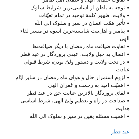
• توجه به باطن از اساسی‌ترین شرایط سلوک
• ولایت، ظهور کلمۀ توحید در تمام تعیّنات
• تأثیر همّت انسان در سیر و سلوک الی اللَه
• پیامبر و اهل‌بیت شایسته‌ترین اسوه در مسیر لقاء
الهی
• تفاوت ضیافت ماه رمضان با دیگر ضیافت‌ها
• اتصال به حبل ولایت، عیدی پروردگار در عید فطر
• در تحت ولایت و دستور ولیّ بودن، شرط قبولی
عبادت
• لزوم استمرار حال و هوای ماه رمضان در سایر ایّام
• اهمیّت امید به رحمت و غفران الهی
• لقای پروردگار بالاترین عنایت حق در عید فطر
• صداقت در راه و تعظیم ولیّ الهی، شرط اساسی
هدایت
• اهمیت مسئله یقین در سیر و سلوک الی اللَه
عید فطر