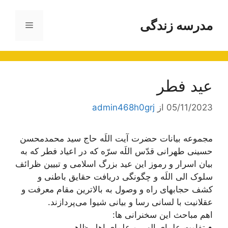
رش
ه
مدرسه زندگی
فهرست
حتوا
عید فطر
05/11/2023
از
admin468h0grj
مجموعه بیانات حضرت آیت اللَه حاج سید محمدمحسن
حسینی طهرانی قدّس اللَه سرّه که در اعیاد فطر که به
بیان اسرار و رموز این عید بزرگ اسلامی و تبیین ظرائف
سلوک الی اللَه و چگونگی دریافت حقایق باطنی و
کشف حجابهای راه و وصول به بالاترین مقام معرفت و
عقلانیت با لسانی رسا و بیانی شیوا می‌پردازند.
اهم مباحث این سخنرانی ها:
• تفاوت علمای الهی و علمای اهل ظاهر