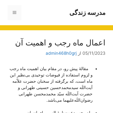
رش
ه
مدرسه زندگی
فهرست
حتوا
اعمال ماه رجب و اهمیت آن
05/11/2023
از
admin468h0grj
‌مقالۀ پیش رو، در مقام بیان اهمیت ماه رجب
و لزوم استفاده از فیوضات توحیدی بی‌نظیر این
ماه است، که برگرفته از سخنان حضرت علاّمه
آیت‌اللَه سیدمحمدحسین حسینی طهرانی و
حضرت آیت‌اللَه سیّد محمدمحسن طهرانی
رضوان‌اللَه‌علیهما می‌باشد.
ماه رجب دعوت‌نامۀ الهی برای انسان