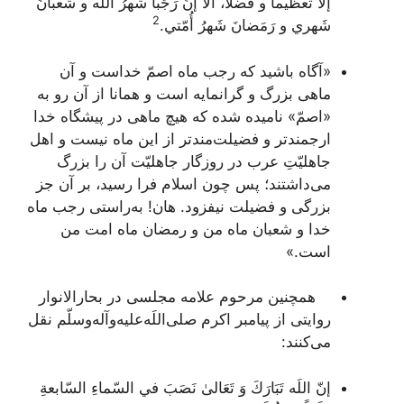
إلاّ تَعظيماً و فَضلاً، ألا إنّ رَجَباً شَهرُ اللَه و شَعبانَ
2
شَهري و رَمَضانَ شَهرُ أُمّتي
.
«آگاه باشید که رجب ماه اصمّ‌ خداست و آن
ماهى بزرگ و گرانمايه است و همانا از آن رو به
«اصمّ‌» ناميده شده كه هيچ ماهى در پيشگاه خدا
ارجمندتر و فضيلت‌مندتر از اين ماه نيست و اهل
جاهليّتِ عرب در روزگار جاهليّت آن را بزرگ
مى‌داشتند؛ پس چون اسلام فرا رسيد، بر آن جز
بزرگى و فضيلت نيفزود. هان! به‌راستى رجب ماه
خدا و شعبان ماه من و رمضان ماه امت من
است.»
همچنین مرحوم علامه مجلسی در بحارالانوار
روایتی از پیامبر اکرم صلی‌اللَه‌علیه‌و‌آله‌وسلّم نقل
می‌کنند:
إنّ اللَه تَبَارَكَ وَ تَعَالىٰ نَصَبَ في السّماءِ السّابعةِ