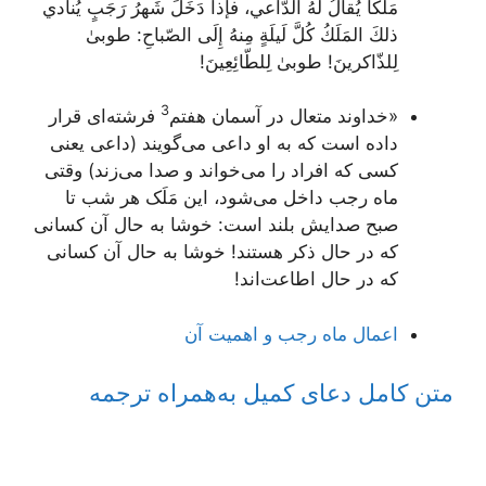
مَلَكاً يُقالُ لَهُ الدّاعي، فإذا دَخَلَ شَهرُ رَجَبٍ يُنادي
ذلكَ المَلَكُ كُلَّ لَيلَةٍ مِنهُ إِلَى الصّباحِ: طوبىٰ
لِلذّاكرينَ! طوبىٰ لِلطّائِعِينَ!
3
«خداوند متعال در آسمان هفتم
فرشته‌ای قرار
داده است که به او داعى مى‌گویند (داعی یعنى
کسى که افراد را مى‌خواند و صدا مى‌زند) وقتی
ماه رجب داخل مى‌شود، این مَلَک هر شب تا
صبح صدایش بلند است: خوشا به حال آن کسانى
که در حال ذکر هستند! خوشا به حال آن کسانى
که در حال اطاعت‌اند!
اعمال ماه رجب و اهمیت آن
متن کامل دعای کمیل به‌همراه ترجمه