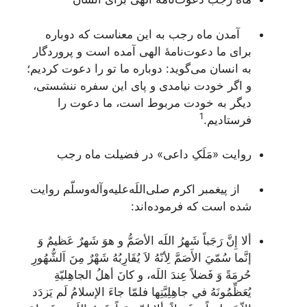
آمدن ماه رجب به این معناست که دوباره
برای ما دعوت‌نامۀ الهی آمده است و پروردگار
به انسان می‌گوید: دوباره ما تو را دعوت کردیم؛
و اگر خودت نیامدی و پای این سفره ننشستی،
دیگر به خودت مربوط است، ما دعوت را
1
فرستادیم.
روایت «مَلَکِ داعی» در فضیلت ماه رجب
از پیغمبر اکرم صلی‌اللَه‌علیه‌و‌آله‌وسلّم روایت
شده است که فرموده‌اند:
ألا إِنَّ رَجَباً شَهرُ اللَه الأصَمُّ و هوَ شَهرٌ عَظيمٌ وَ
إنَّما سُمّيَ الأَصَمَّ لِأنّهُ لاَ يُقَارِبُهُ شَهْرٌ مِنَ اَلشُّهُورِ
حُرمَةً وَ فَضلاً عِندَ اللَه، و كانَ أهلُ الجاهِليّةِ
يُعَظِّمُونَهُ في جاهِلِيَّتِها فلمّا جاءَ الإسلامُ لَم يَزدَد