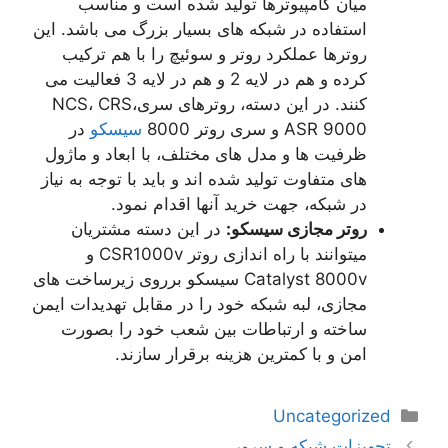
میان کامپیوترها تولید شده است و مناسب
استفاده در شبکه های بسیار بزرگ می باشد. این
روترها عملکرد روتر و سوئیچ را با هم ترکیب
کرده و هم در لایه 2 و هم در لایه 3 فعالیت می
کنند. در این دسته، روترهای سریNCS، CRS،
ASR 9000 و سری روتر 8000
سیسکو
در
ظرفیت ها و مدل های مختلف، با ابعاد و ماژول
های متفاوت تولید شده اند و باید با توجه به نیاز
در شبکه، جهت خرید آنها اقدام نمود.
روتر مجازی سیسکو:
در این دسته مشتریان
میتوانند با راه اندازی روتر CSR1000v و
Catalyst 8000v سیسکو برروی زیرساخت های
مجازی، لبه شبکه خود را در مقابل تهدیدات ایمن
ساخته و ارتباطات بین شعب خود را بصورت
امن و با کمترین هزینه برقرار سازند.
دسته‌ها
Uncategorized
ناوبری
تجهیزات شبکه و سرور