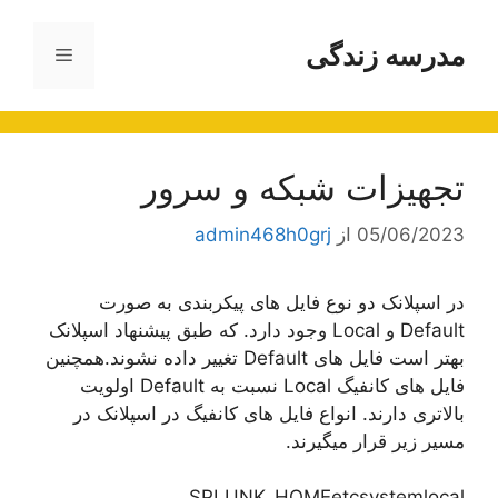
رش
ه
مدرسه زندگی
فهرست
حتوا
تجهیزات شبکه و سرور
05/06/2023
از
admin468h0grj
در اسپلانک دو نوع فایل های پیکربندی به صورت
Default و Local وجود دارد. که طبق پیشنهاد اسپلانک
بهتر است فایل های Default تغییر داده نشوند.همچنین
فایل های کانفیگ Local نسبت به Default اولویت
بالاتری دارند. انواع فایل های کانفیگ در اسپلانک در
مسیر زیر قرار میگیرند.
SPLUNK_HOMEetcsystemlocal