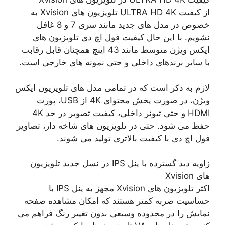
از کیفیت ULTRA HD 4K تلویزیون های Xvision به
خصوص در مدل های جدید مانند سری 7 و 8 غافل
نشویم. با این حال کیفیت فول اچ دی تلویزیون های
ایکس ویژن متوسط ​​مانند 43 اینچ همچنان قابل رقابت
با سایر برندهای داخلی و حتی نمونه های خارجی است.
لازم به ذکر است که در تمامی مدل های تلویزیون ایکس
ویژن، در صورت پخش محتوای 4K از USB، پورت
HDMI و حتی تیونر داخلی، کیفیت تصویر در حد 4K
حفظ می شود. حتی در تلویزیون های شاخه دار، تصاویر
فول اچ دی با کیفیت بالاتری تولید می شوند.
زاویه دید گسترده با پنل IPS در نسل جدید تلویزیون
های Xvision
اکثر تلویزیون های Xvision مجهز به پنل IPS با
حساسیت ضربه کمتر هستند که امکان مشاهده صفحه
نمایش را در محدوده وسیعی بدون تغییر رنگ فراهم می