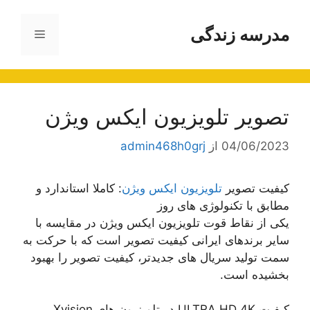
رش
ه
مدرسه زندگی
فهرست
حتوا
تصویر تلویزیون ایکس ویژن
04/06/2023
از
admin468h0grj
کیفیت تصویر
تلویزیون ایکس ویژن
: کاملا استاندارد و
مطابق با تکنولوژی های روز
یکی از نقاط قوت تلویزیون ایکس ویژن در مقایسه با
سایر برندهای ایرانی کیفیت تصویر است که با حرکت به
سمت تولید سریال های جدیدتر، کیفیت تصویر را بهبود
بخشیده است.
کیفیت ULTRA HD 4K در تلویزیون های Xvision