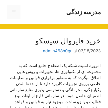
رش
ه
مدرسه زندگی
فهرست
حتوا
خرید فایروال سیسکو
03/18/2023
از
admin468h0grj
امروزه امنیت شبکه یک اصطلاح جامع است که به
مجموعه ای از تکنولوژی ها، تجهیزات و روش هایی
اطلاق میگردد که به منظور برقراری قوانین و تنظیمات
خاصی برروی تجهیزات کاربرد دارد تا از حفظ شدن
یکپارچگی، محرمانگی و دسترسی پذیری منابع سازمانی
اطمینان حاصل شود. هر سازمانی فارغ از ابعاد، نوع
فعالیت و یا زیرساخت موجود نیاز به قوانین و قواعد
مشخصی دارد تا سیاست های امنیتی مورد نظر خود را