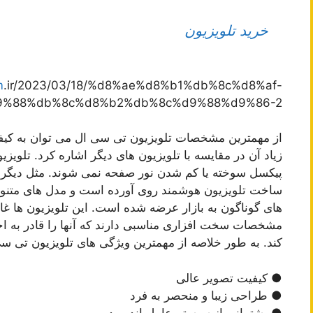
خرید تلویزیون
m
.ir/2023/03/18/%d8%ae%d8%b1%db%8c%d8%af-
%88%db%8c%d8%b2%db%8c%d9%88%d9%86-2/
از مهمترین مشخصات تلویزیون تی سی ال می توان به کیفیت 
زیاد آن در مقایسه با تلویزیون های دیگر اشاره کرد. تلویز
پیکسل سوخته یا کم شدن نور صفحه نمی شوند. مثل دیگر کم
ساخت تلویزیون هوشمند روی آورده است و مدل های متنوعی
های گوناگون به بازار عرضه شده است. این تلویزیون ها غال
مشخصات سخت افزاری مناسبی دارند که آنها را قادر به اجر
کند. به طور خلاصه از مهمترین ویژگی های تلویزیون تی سی
● کیفیت تصویر عالی
● طراحی زیبا و منحصر به فرد
● پشتیبانی از سیستم عامل اندروید