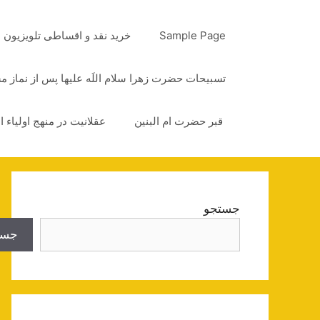
رش
ه
Sample Page
خرید نقد و اقساطی تلویزیون
حتوا
تسبیحات حضرت زهرا سلام اللَه علیها پس از نماز 
قبر حضرت ام البنین
عقلانیت در منهج اولیاء ا
جستجو
جست