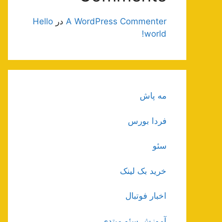
A WordPress Commenter
در
Hello
world!
مه پاش
فردا بورس
سئو
خرید بک لینک
اخبار فوتبال
آموزش سئو مبتدی