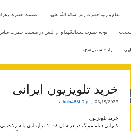
مقام و رتبه حضرت زهرا سلام اللَه علیها
عصمت حضرت زهراء سلا
مستحب
نوحه حضرت سیدالشّهدا و ام البنین در مصیبت حضرت عباس 
لهی
راز «استون‌هنج»
خرید تلویزیون ایرانی
جو
03/18/2023
از
admin468h0grj
خرید تلویزیون
کمپانی سامسونگ در در سال ۲۰۰۸ 