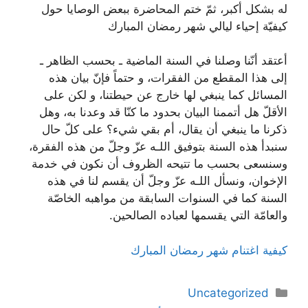
له بشكل أكبر، ثمّ ختم المحاضرة ببعض الوصايا حول
كيفيّة إحياء ليالي شهر رمضان المبارك
أعتقد أنّنا وصلنا في السنة الماضية ـ بحسب الظاهر ـ
إلى هذا المقطع من الفقرات، و حتماً فإنّ بيان هذه
المسائل كما ينبغي لها خارج عن حيطتنا، و لكن على
الأقلّ هل أتممنا البيان بحدود ما كنّا قد وعدنا به، وهل
ذكرنا ما ينبغي أن يقال، أم بقي شيء؟ على كلّ حال
سنبدأ هذه السنة بتوفيق اللـه عزّ وجلّ من هذه الفقرة،
وسنسعى بحسب ما تتيحه الظروف أن نكون في خدمة
الإخوان، ونسأل اللـه عزّ وجلّ أن يقسم لنا في هذه
السنة كما في السنوات السابقة من مواهبه الخاصّة
والعامّة التي يقسمها لعباده الصالحين.
كيفية اغتنام شهر رمضان المبارك
دسته‌ها
Uncategorized