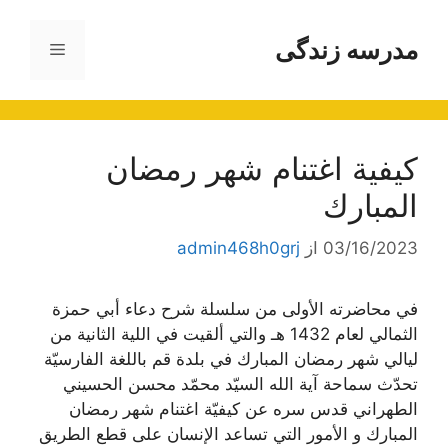
رش
ه
مدرسه زندگی
فهرست
حتوا
كيفية اغتنام شهر رمضان
المبارك
03/16/2023
از
admin468h0grj
في محاضرته الأولى من سلسلة شرح دعاء أبي حمزة
الثمالي لعام 1432 هـ والتي ألقيت في اللية الثانية من
ليالي شهر رمضان المبارك في بلدة قم باللغة الفارسيّة
تحدّث سماحة آية الله السيّد محمّد محسن الحسيني
الطهراني قدس سره عن كيفيّة اغتنام شهر رمضان
المبارك و الأمور التي تساعد الإنسان على قطع الطريق