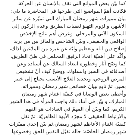
كما بيّن بعض الموانع التي تقف بالإنسان عن الحركة،
فكانت أهمّ المواضيع التي طرحها في المحاضرة ما يلي:
بيان مميزات شهر رمضان المبارك التي تميّزه عن سائر
الأشهر، و لزوم التهيؤ لعقبات الطريق وعدم الركون إلى
السكون الآني والمرحلي، وعرض أهم نتائج الإخلاص
الواقعي والحقيقي، وبيّن الشاخص والمائز بين من يريد
إصلاح دين الله وتعظيم وليّه عن غيره من المدّعين لذلك،
وأكّد على أهميّة اتخاذ الرفيق المخلص في طيّ الطريق،
كما وضّح آثار وخطورة ابتعاد السالك عن أستاذه وعن
أصدقائه في السير والسلوك، ووضحّ كيف أنّ تشخيص
المرض الروحي، وتحديد العلاج الأنسب يحتاج إلى خبير
بصير، ثمّ تابع ببيان خصائص شهر رمضان ومميزاته،
وأعطى بعض الوصايا في كيفيّة اغتنام شهر رمضان
المبارك، و بيّن في أثناء ذلك واجب المرأة في هذا الشهر
الكريم، كما وبيّن أن المهمّ في العبادات هو الفهم
والارتباط الحقيقي لا مجرّد الأبهة الظاهريّة، ثمّ نقل
كيفيّة اغتنام الأعاظم لشهر رمضان،ثم بيّن إحدى مميّزات
شهر رمضان الخاصّة: حالة تقبّل النفس للحق وخضوعها