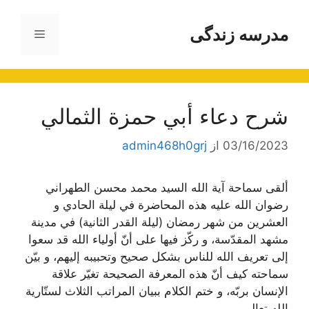
رش
ه
مدرسه زندگی
فهرست
حتوا
شرح دعاء أبي حمزة الثمالي
03/16/2023
از
admin468h0grj
ألقى سماحة آية الله السيد محمد محسن الطهراني
رضوان الله عليه هذه المحاضرة في ليلة الحادي و
العشرين من شهر رمضان (ليلة القدر الثانية) في مدينة
مشهد المقدّسة، و ركّز فيها على أنّ أولياء الله قد سعوا
إلى تعريف الله للناس بشكل صحيح وتحبيبه إليهم، و بيّن
سماحته كيف أنّ هذه المعرفة الصحيحة تغيّر علاقة
الإنسان بربّه، و ختم الكلام ببيان المراتب الثلاث لستّارية
الله تعالى.