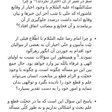
سمّ در شیر از آن احتراز نکردند؟
و چرا
سیّدالشّهداء علیه السّلام با وجود اخبار از وقایع
عاشوراء که حتّی تا شب آخر این خبرها و بیان
وقایع ادامه داشت درصدد جلوگیری از آن
4
برنیامدند و آن فجایع و مصائب اتفاق افتاد؟
و چرا امام رضا علیه السّلام با اطّلاع قبلی از
نیّت مأمون و حتّی اخبار آن به بعضی از موالیان
خود اقدام به خوردن آن انگور زهرآلود
5
نمودند.
و همینطور این سؤالات نسبت به اولیای
الهی و عرفاء باللَه نیز وارد خواهد بود. حال جمع
بین این دو مسأله چگونه است، و چگونه با وجود
حجیّت و الزام قطع بر متابعت، انسان می‌تواند
علم و قطع خود را نادیده بگیرد و توجّهی بدان
ننماید و امور خود را به دست تقدیر بسپارد؟
پاسخ این سؤال این است که ما در حجیّت قطع و
علم بحث و اشکالی نداریم و به طور کلّی مسأله