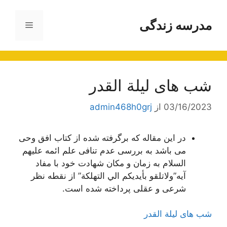
رش
ه
مدرسه زندگی
فهرست
حتوا
شب های لیلة القدر
03/16/2023
از
admin468h0grj
در این مقاله که برگرفته شده از کتاب افق وحی
می باشد به بررسی عدم تنافی علم ائمه علیهم
السلام به زمان و مکان شهادت خود با مفاد
آیه”
ولاتلقو بأيديكم الي التهلكة
” از نقطه نظر
شرعی و عقلی پرداخته شده است.
شب های لیلة القدر