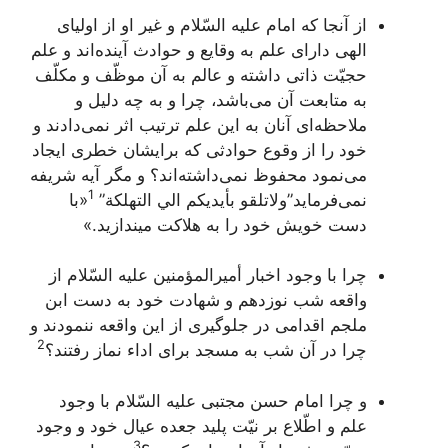
از آنجا که امام علیه السّلام و غیر او از اولیای
الهی دارای علم به وقایع و حوادث آینده‌اند و علم
حجیّت ذاتی داشته و عالم به آن موظّف و مکلّف
به متابعت آن می‌باشد، چرا و به چه دلیل و
ملاحظه‌ای آنان به این علم ترتیب اثر نمی‌دادند و
خود را از وقوع حوادثی که برایشان خطری ایجاد
می‌نمود محفوظ نمی‌داشته‌اند؟ و مگر آیه شریفه
1
نمی‌فرماید”
ولاتلقو بأيديكم الي التهلكة
”
«با
دست خویش خود را به هلاکت میندازید.»
چرا با وجود اخبار أمیرالمؤمنین علیه السّلام از
واقعه شب نوزدهم و شهادت خود به دست ابن
ملجم اقدامی در جلوگیری از این واقعه ننمودند و
2
چرا در آن شب به مسجد برای اداء نماز رفتند؟
و چرا امام حسن مجتبی علیه السّلام با وجود
علم و اطّلاع بر نیّت پلید جعده عیال خود و وجود
3