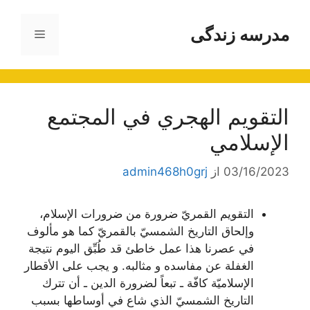
رش
ه
مدرسه زندگی
فهرست
حتوا
التقويم الهجري في المجتمع
الإسلامي
03/16/2023
از
admin468h0grj
التقويم القمريّ ضرورة من ضرورات الإسلام،
وإلحاق التاريخ الشمسيّ بالقمريّ كما هو مألوف
في عصرنا هذا عمل خاطئ قد طُبِّق اليوم نتيجة
الغفلة عن مفاسده و مثالبه. و يجب على الأقطار
الإسلاميّة كافّة ـ تبعاً لضرورة الدين ـ أن تترك
التاريخ الشمسيّ الذي شاع في أوساطها بسبب