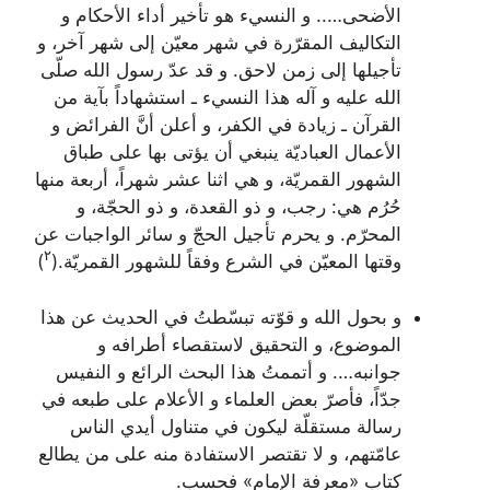
الأضحى….. و النسيء هو تأخير أداء الأحكام و
التكاليف المقرّرة في شهر معيّن إلى شهر آخر، و
تأجيلها إلى زمن لاحق. و قد عدّ رسول الله صلّى
الله عليه و آله هذا النسيء ـ استشهاداً بآية من
القرآن ـ زيادة في الكفر، و أعلن أنَّ الفرائض و
الأعمال العباديّة ينبغي أن يؤتى بها على طباق
الشهور القمريّة، و هي اثنا عشر شهراً، أربعة منها
حُرُم هي: رجب، و ذو القعدة، و ذو الحجّة، و
المحرّم. و يحرم تأجيل الحجّ و سائر الواجبات عن
٢
وقتها المعيّن في الشرع وفقاً للشهور القمريّة.
(
)
و بحول الله و قوّته تبسّطتُ في الحديث عن هذا
الموضوع، و التحقيق لاستقصاء أطرافه و
جوانبه‏…. و أتممتُ هذا البحث الرائع و النفيس
جدّاً، فأصرّ بعض العلماء و الأعلام على طبعه في
رسالة مستقلّة ليكون في متناول أيدي الناس
عامّتهم، و لا تقتصر الاستفادة منه على من يطالع
كتاب «معرفة الإمام» فحسب.