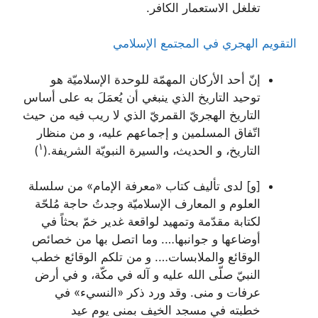
تغلغل الاستعمار الكافر.
التقويم الهجري في المجتمع الإسلامي
إنّ أحد الأركان المهمّة للوحدة الإسلاميّة هو
توحيد التاريخ الذي ينبغي أن يُعمَلَ به على أساس
التاريخ الهجريّ القمريّ الذي لا ريب فيه من حيث
اتّفاق المسلمين و إجماعهم عليه، و من منظار
۱
التاريخ، و الحديث، والسيرة النبويّة الشريفة.
(
)
[و] لدى تأليف كتاب «معرفة الإمام» من سلسلة
العلوم و المعارف الإسلاميّة وجدتُ حاجة مُلحّة
لكتابة مقدّمة وتمهيد لواقعة غدير خمّ بحثاً في
أوضاعها و جوانبها…. وما اتصل بها من خصائص
الوقائع والملابسات…. و من تلكم الوقائع خطب
النبيّ صلّى الله عليه و آله في مكّة، و في أرض
عرفات و منى. وقد ورد ذكر «النسيء» في
خطبته في مسجد الخيف بمنى يوم عيد