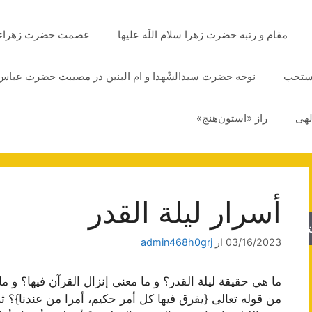
مقام و رتبه حضرت زهرا سلام اللَه علیها
عصمت حضرت زهراء سلا
مستحب
نوحه حضرت سیدالشّهدا و ام البنین در مصیبت حضرت عباس 
لهی
راز «استون‌هنج»
أسرار ليلة القدر
جو
03/16/2023
از
admin468h0grj
ما هي حقيقة ليلة القدر؟ و ما معنى إنزال القرآن فيها؟ و ما 
من قوله تعالى {يفرق فيها كل أمر حكيم، أمرا من عندنا}؟ ث