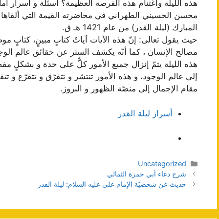
هذه الليلة واغتنام هذه الفرصة العظيمة؟ أسئلة و أسرار أما
محسن الحسيني الطهراني في محاضرته القيمة التي ألقاها ف
المبارك (ليلة القدر) من عام 1421 هـ ق.
حيث يقول تعالى: إنّ هذه الآيات آياتُ كتابٍ مبينٍ، كتابٍ موض
مصالح الإنسان ، كما أنّه يكشف الستر عن حقائق عالم الوجود،
هذه الليلة يتمّ إنزال جميع الأمور كلٌّ على حدة و بشكلٍ مفصّل
إلى عالم الوجود، و هذه الأمور تنتشر و تتفرّق و تتفرّع و ت
مقام الإجمال إلى منصّة الظهور و البروز.
أسرار ليلة القدر
دسته‌ها
Uncategorized
ناوبری
شرح دعاء أبي حمزة الثمالي
نوشته‌ها
حديث عن شخصيّة الإمام علي عليه السلام: ليلة القدر