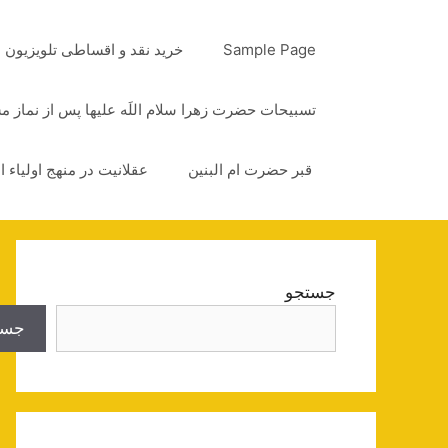
رش
ه
Sample Page
خرید نقد و اقساطی تلویزیون
حتوا
تسبیحات حضرت زهرا سلام اللَه علیها پس از نماز 
قبر حضرت ام البنین
عقلانیت در منهج اولیاء ا
جستجو
جست