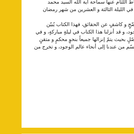
ط اللثام عنها سماحة آية الله السيد محمد
ي الليلة الثالثة و العشرين من شهر رمضان
ّحٍ و كاشفٍ عن الحقائق، فهذا الكتاب يُبيّن
 و قد أنزلنا هذا الكتاب في ليلةٍ مباركةٍ، و في
ٍ بحيث يتمّ إنزالها جميعاً بنحوٍ محكمٍ و متقنٍ
تقسّم من عندنا إلى أنحاء عالم الوجود، و تخرج من