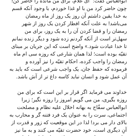
ابوالعباس گفت: ”ای غلام، برای من مائده را حاضر کن!“
چون حاضر کرد من با او غذا خوردم، با وجود آنکه قسم
به خدا یقین داشتم آن روز یک روز از ماه رمضان
می‌باشد! به علت آنکه افطار کردن یک روز از شهر
رمضان را و قضا کردن آن را به یک روز، برای من
سهل‌تر است از آنکه گردنم زده شود و دیگر زنده نمانم
تا خدا عبادت شود.» واضح است که این جریان بر مبنای
تقیّه بوده است؛ لذا همان شارعی که روزه سی ام ماه
رمضان را واجب کرده، احکام تقیّه را نیز آورده و
فرموده که حفظ جان، یک واجب شرعی است که باید به
آن عمل شود و انسان نباید کاسه داغ تر از آش باشد.
خداوند می فرماید اگر قرار بر این است که برای من
روزه بگیری، من می گویم امروز را روزه نگیر؛ زیرا
ابوالعباس سفّاح به بهانه اخلال علیه نظام و مصلحت
اجتماعی، سرت را به عنوان یک فرد فتنه گر و محارب به
بالای دار می برد! لذا در این موقعیت که زور و قدرت از
آنِ دیگری است، خود حضرت تقیّه می کنند و به ما نیز