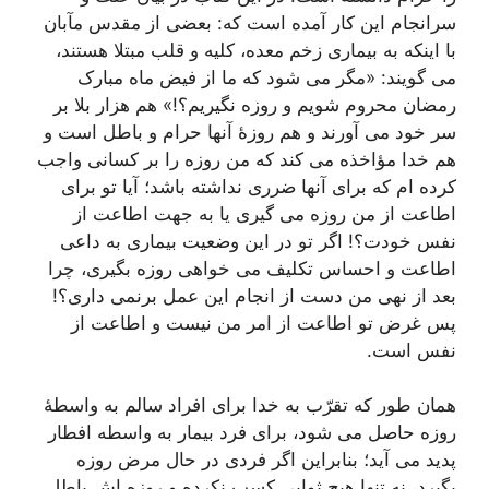
سرانجام این کار آمده است که: بعضی از مقدس مآبان
با اینکه به بیماری زخم معده، کلیه و قلب مبتلا هستند،
می گویند: «مگر می شود که ما از فیض ماه مبارک
رمضان محروم شویم و روزه نگیریم؟!» هم هزار بلا بر
سر خود می آورند و هم روزۀ آنها حرام و باطل است و
هم خدا مؤاخذه می کند که من روزه را بر کسانی واجب
کرده ام که برای آنها ضرری نداشته باشد؛ آیا تو برای
اطاعت از من روزه می گیری یا به جهت اطاعت از
نفس خودت؟! اگر تو در این وضعیت بیماری به داعی
اطاعت و احساس تکلیف می خواهی روزه بگیری، چرا
بعد از نهی من دست از انجام این عمل برنمی داری؟!
پس غرض تو اطاعت از امر من نیست و اطاعت از
نفس است.
همان طور که تقرّب به خدا برای افراد سالم به واسطۀ
روزه حاصل می شود، برای فرد بیمار به واسطه افطار
پدید می آید؛ بنابراین اگر فردی در حال مرض روزه
بگیرد، نه تنها هیچ ثوابی کسب نکرده و روزه اش باطل