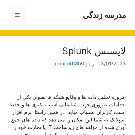
رش
ه
مدرسه زندگی
فهرست
حتوا
لایسنس Splunk
03/01/2023
از
admin468h0grj
امروزه تحلیل داده ها و وقایع شبکه ها بعنوان یکی از
اقدامات ضروری جهت شناسایی آسیب پذیری ها و حفظ
امنیت کاربران بحساب میاید. در همین راستا، نرم افزار
اسپلانک به شما این امکان را می دهد که داده های جمع
آوری شده از مؤلفه های زیرساخت IT یا تجارت خود را
جستجو ، تجزیه و تحلیل و تجسم کنید. این نرم افزار