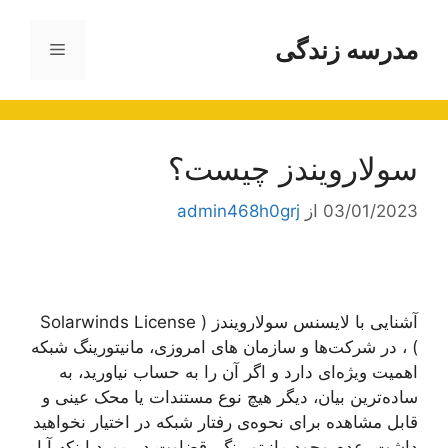
رش
ه
مدرسه زندگی
فهرست
حتوا
سولارویندز چیست؟
03/01/2023
از
admin468h0grj
آشنایی با لایسنس سولارویندز ( Solarwinds License
) ، در شرکت‌‌ها و سازمان های امروزی، مانیتورینگ شبکه
اهمیت ویژه‌ای دارد و اگر آن را به حساب نیاورید، به
ساده‌ترین بیان، دیگر هیچ نوع مستندات یا محک عینی و
قابل مشاهده برای نحوه‌ی رفتار شبکه در اختیار نخواهید
داشت. عدم وجود مانیتورینگ، قضاوت در مورد اینکه آیا