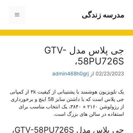
رش
ه
مدرسه زندگی
فهرست
حتوا
جی پلاس مدل GTV-
58PU726S،
02/23/2023
از
admin468h0grj
یک تلویزیون هوشمند با پشتیبانی از کیفیت ۴k از کمپانی
جی پلاس است که با داشتن سایز 58 اینچ و برخورداری
از رزولوشن ۲۱۶۰ × ۳۸۴۰، یک انتخاب مناسب برای
استفاده در سالن های بزرگ است.
جی پلاس مدل GTV-58PU726S،