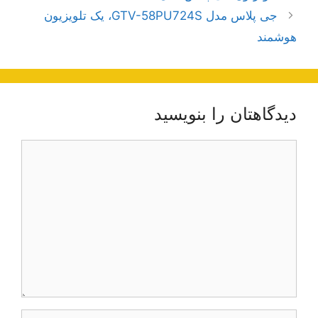
نوشته‌ها
جی پلاس مدل GTV-58PU724S، یک تلویزیون
هوشمند
دیدگاهتان را بنویسید
دیدگاه
نام