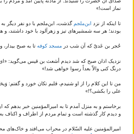
صدای آن حضرت را شنیدند. از مأذنه پایین آمد و مردم را برا
نماز است!»
تا اینکه از نزد
ابن‌ملجم
گذشت، ابن‌ملجم با دو نفر دیگر به
بودند؛ هر سه شمشیرهای تیز و زهرآلود با خود داشتند، و هم
حُجر بن عَدیّ که آن شب در
مسجد کوفه
تا به صبح بیدار، 
نزدیک اذان صبح که شد دیدم أشعث بن قیس می‌گوید: «ای اب
درنگ کنی والاّ بعداً رسوا خواهی شد!»
من تا این کلام را از او شنیدم، قلبم تکان خورد و گفتم: وَیحَکَ ی
علی را بکشی؟!»
برخاستم و به منزل آمدم تا به امیرالمؤمنین خبر بدهم که
و دیدم کار گذشته است و تمام مردم از اطراف و اکناف به 
امیرالمؤمنین علیه السّلام در محراب می‌افتد و خاک‌های مح