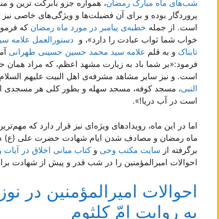
شب‌های ماه مبارک رمضان
، همواره جزو بابرکت ترین و من
پروردگار بوده و برای آن فضیلت‌ها و ویژگی‌های خاصی نیز 
است. از جمله
خطبه‌ی پیامبر در مورد ماه رمضان
که فرمود
خواب شما ثواب عبادت را دارد»، و
دستورالعمل علامه سی
تابناک
و به قلم
علامه سید محمد حسین حسینی طهرانی
آمد
فرمود:«بر شما باد به زیارت مشهد اعظم، که مراد همان حر
است. و نیز سایر مشاهد مشرفه‌ی اهل البیت علیهم السلام
النبی
، مسجد کوفه، مسجد سهله و بطور کلی هر مسجدی از 
است در آب دریا!».
ماه رمضان و مصادف شدن ایام شهادت حضرت علی (ع) در ا
برگرفته از
سایت مکتب وحی
و
کتاب مبانی اخلاق در آیات و
احوالات امیرالمؤمنین را در شب قدر و پیش از شهادت برای
احوالات امیرالمؤمنین در نو
به روایت امّ کلثوم