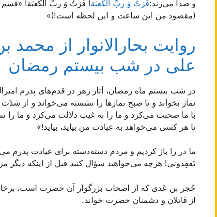
و صدا می‌زند:
فُزتُ وَ ربِّ الکعبَة
! فُزتُ وَ ربِّ الکعبَة! «ق
(مقصود من این ساعت و این لحظه است!)»
روایت بحارالانوار از محمد ب
علی در شب بیستم رمضان
در شب بیستم ماه رمضان، آثار زهر در قدم‌های پدرم امیر
نماز بخواند و تا صبح نمازها را نشسته می‌خواند و از شدّت 
با ما صحبت می‌کرد و ما را به غیب دلالت می‌کرد و ما را تس
تا هر کسی می‌خواهد به عیادت من بیاید، بیاید!»
ما در را باز کردیم و مردم دسته‌دسته برای عیادت پدرم می‌آ
تَفقِدونی! هرچه می‌خواهید سؤال کنید قبل از اینکه دیگر مرا 
حُجر بن عَدی که از اصحاب بزرگوار آن حضرت است، برخا
از قاتلان و دشمنان حضرت خواند.