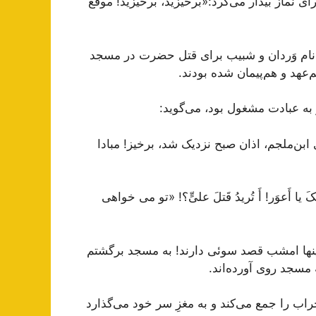
ی نماز بیدار می‌کرد:«برخیزید، برخیزید! موقع
 نام وَردان و شبیب برای قتل حضرت در مسجد
‌عهد و هم‌پیمان شده بودند.
و به عبادت مشغول بود، می‌گوید:
ن‌ملجم، اذان صبح نزدیک شد، برخیز! مبادا
ا أَعوَر! أَ تُریدُ قَتلَ علیٍّ؟! «تو می خواهی
 اینها امشب قصد سوئی دارند! به مسجد برگشتم
مسجد روی آورده‌اند.
راب را جمع می‌کند و به مغزِ سر خود می‌گذارد