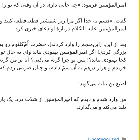
امیرالمؤمنین فرمود: «چه حالی داری در آن وقتی که تو را ب
گفت: «قسم به خدا اگر مرا زیر شمشیر قطعه‌قطعه کنند و ب
امیرالمؤمنین علیه السّلام دربارۀ او دعای خیری کرد.
بعد از این، [ابن‌ملجم را وارد کردند]. حضرت اُمّ‌کلثوم رو 
بزرگی کردی! اگر امیرالمؤمنین بهبودی بیابد وای به حال تو!
کجا بهبودی بیابد؟! پس تو چرا گریه می‌کنی؟ آیا بر من گر
خریدم و هزار درهم به آن سمّ دادم، و چنان ضربتی زدم که
أصبع بن نباته می‌گوید:
من وارد شدم و دیدم که امیرالمؤمنین از شدّت درد، یک پای خ
بلند می‌کند و می‌گذارد.
دسته‌ها
Uncategorized