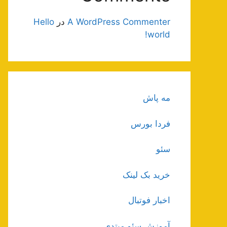
A WordPress Commenter
در
Hello
world!
مه پاش
فردا بورس
سئو
خرید بک لینک
اخبار فوتبال
آموزش سئو مبتدی