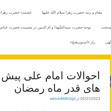
مقام و رتبه حضرت زهرا سلام اللَه علیها
عصمت حضرت زهراء سلا
مستحب
نوحه حضرت سیدالشّهدا و ام البنین در مصیبت حضرت عباس 
لهی
راز «استون‌هنج»
احوالات امام علی پیش
جو
های قدر ماه رمضان
02/21/2023
از
admin468h0grj