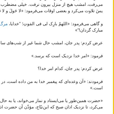
می‌رفت، امشب هیچ از منزل بیرون نرفت. خیلی مضطرب بود
یسٓ تلاوت می‌کرد و بعضی اوقات می‌فرمود: «لا حَولَ و لا قوَّةَ 
و گاهی می‌فرمود: «اللهمّ بارِک لی فی المَوتِ؛ ”خدایا،
مرگ
مبارک گردان!“»
عرض کردم: پدر جان، امشب حال شما غیر از شب‌های ساب
فرمود: «امر خدا نزدیک است که برسد.»
عرض کردم: پدر جان، کدام امر خدا؟
فرمودند: «آن وعده‌ای که پیغمبر خدا به من داده است، د
است.»
«حضرت همین‌طور یا می‌ایستاد و نماز می‌خواند، یا به حال 
می‌کرد، تا نزدیک اذان صبح که ابن‌نبّاح، مؤذّن آن حضرت اذا