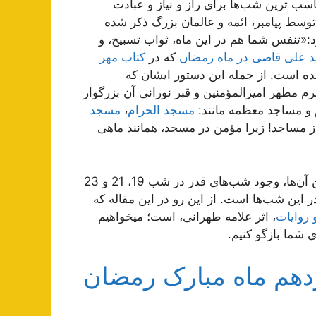
اسب ترین شب‌ها برای راز و نیاز و عبادت
توسط پیامبر، ائمه و عالمان بزرگ ذکر شده
:«تنفس شما هم در این ماه، ثواب تسبیح، و
د علی قاضی در ماه رمضان
که در
کتاب مهر
ه است. از جمله این دستور ایشان که
م مطهر امیرالمؤمنین و قبر نورانی آن بزرگوار
 و مساجد معظمه مانند:
مسجد الحرام
،
مسجد
مساجد! زیرا مؤمن در مسجد، همانند ماهی
اما در این ماه، رویدادهای ویژه‌ای نیز قرار دارد که مهم‌ترین آن‌ها، وجود شب‌های قدر در شب 19، 21 و 23
ین شب‌ها است. از این رو در این مقاله که
 روایات
، اثر علامه طهرانی، است؛ میخواهیم
 شما بازگو کنیم.
زدهم ماه مبارک رمضان