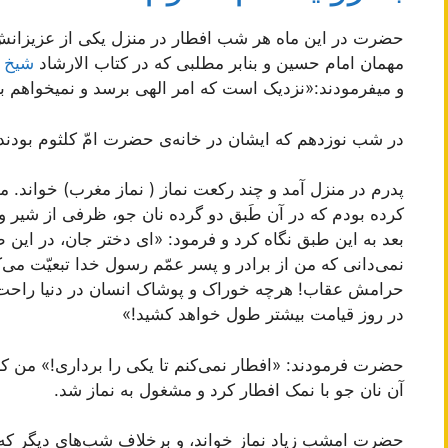
حضرت در این ماه هر شب افطار در منزل یکی از عزیزانش 
مهمان امام حسین و بنابر مطلبی که در کتاب الارشاد
شیخ م
و میفرمودند:«نزدیک است که امر الهی برسد و نمیخواهم با
در شب نوزدهم که ایشان در خانه‌ی حضرت امّ کلثوم بودند، 
پدرم در منزل آمد و چند رکعت نماز ( نماز مغرب) خواند. 
کرده بودم که در آن طَبق دو گرده نان جو، ظرفی از شیر و
بعد به این طبق نگاه کرد و فرمود: «ای دختر جان، در ای
نمی‌دانی که من از برادر و پسر عمّم رسول خدا تبعیّت می
حرامش عقاب! هرچه خوراک و پوشاک انسان در دنیا راحت‌تر
در روز قیامت بیشتر طول خواهد کشید!»
حضرت فرمودند: «افطار نمی‌کنم تا یکی را برداری!» من ک
آن نان جو با نمک افطار کرد و مشغول به نماز شد.
حضرت امشب زیاد نماز خواند، و برخلاف شب‌های دیگر که