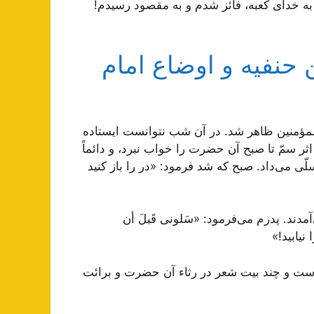
سم به خدای کعبه، فائز شدم و به مقصود رسیدم!
ن حنفیه و اوضاع امام
المؤمنین ظاهر شد. در آن شب نتوانست ایستاده
اثر سمّ تا صبح آن حضرت را خواب نبرد، و دائماً
لّی می‌داد. صبح که شد فرمود: «در را باز کنید
مدند. پدرم می‌فرمود: «سَلونی قَبلَ أن
نیابید!»
ست و چند بیت شعر در رثاء آن حضرت و برائت