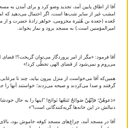
آقا از اطاق پایین آمد، تجدید وضو کرد و برای آمدن به م
امشب غیر از سایر شب‌ها است، اگر احتمال می‌دهید که ام
جُعده (جعدة بن هُبَیرة مخزومی، خواهر زادۀ حضرت و از مرد
امیرالمؤمنین است.) به مسجد برود و نماز بخواند.
آقا فرمود: «مگر از امر پروردگار می‌توان گریخت؟! قضای
می‌روم و نمی‌شود از قضای الهی تخطّی کرد!»
همین‌که آقا می‌خواست از منزل بیرون بیاید، چند تا مرغابی ک
گرفتند و صدا می‌کردند و صیحه می‌زدند؛ خواستند آنها را ج
«دَعوهُنَّ؛ فإنّهُنَّ صَوائحُ تَتبَعُها نَوائح! ”اینها را به حال 
دنبالش در این خانه‌ها گریه‌کنندگانی است!“»
آقا در مسجد آمد، چراغ‌های مسجد کوفه خاموش بود، بالای م