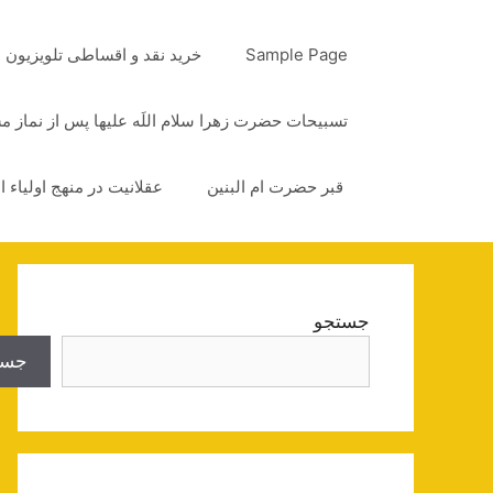
رش
ه
Sample Page
خرید نقد و اقساطی تلویزیون
حتوا
تسبیحات حضرت زهرا سلام اللَه علیها پس از نماز 
قبر حضرت ام البنین
عقلانیت در منهج اولیاء ا
جستجو
جست