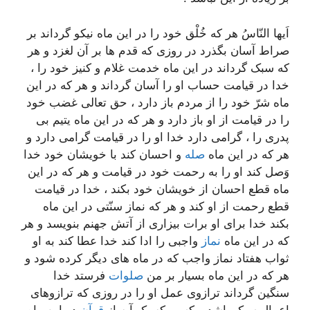
اَیها النّاسُ هر که خُلْق خود را در این ماه نیکو گرداند بر
صراط آسان بگذرد در روزى که قدم ها بر آن لغزد و هر
که سبک گرداند در این ماه خدمت غلام و کنیز خود را ،
خدا در قیامت حساب او را آسان گرداند و هر که در این
ماه شرّ خود را از مردم باز دارد ، حق تعالى غضب خود
را در قیامت از او باز دارد و هر که در این ماه یتیم بى
پدرى را ، گرامى دارد خدا او را در قیامت گرامى دارد و
هر که در این ماه
صله
و احسان کند با خویشان خود خدا
وَصل کند او را به رحمت خود در قیامت و هر که در این
ماه قطع احسان از خویشان خود بکند ، خدا در قیامت
قطع رحمت از او کند و هر که نماز سنّتى در این ماه
بکند خدا براى او برات بیزارى از آتش جهنم بنویسد و هر
که در این ماه
نماز
واجبى را ادا کند خدا عطا کند به او
ثواب هفتاد نماز واجب که در ماه هاى دیگر کرده شود و
هر که در این ماه بسیار بر من
صلوات
فرستد خدا
سنگین گرداند ترازوى عمل او را در روزى که ترازوهاى
اعمال سبک باشد و کسى که یک آیه از
قرآن
در این ماه