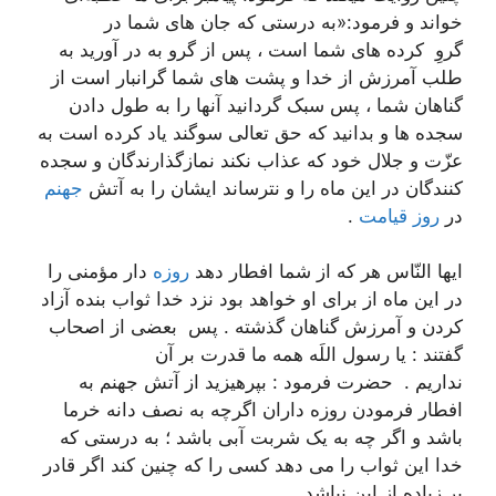
خواند و فرمود:«به درستى که جان هاى شما در
گروِ کرده هاى شما است ، پس از گرو به در آورید به
طلب آمرزش از خدا و پشت هاى شما گرانبار است از
گناهان شما ، پس سبک گردانید آنها را به طول دادن
سجده ها و بدانید که حق تعالى سوگند یاد کرده است به
عزّت و جلال خود که عذاب نکند نمازگذارندگان و سجده
کنندگان در این ماه را و نترساند ایشان را به آتش
جهنم
در
روز قیامت
.
ایها النّاس هر که از شما افطار دهد
روزه
دار مؤمنى را
در این ماه از براى او خواهد بود نزد خدا ثواب بنده آزاد
کردن و آمرزش گناهان گذشته . پس ‍ بعضى از اصحاب
گفتند : یا رسول اللَه همه ما قدرت بر آن
نداریم . حضرت فرمود : بپرهیزید از آتش جهنم به
افطار فرمودن روزه داران اگرچه به نصف دانه خرما
باشد و اگر چه به یک شربت آبى باشد ؛ به درستى که
خدا این ثواب را مى دهد کسى را که چنین کند اگر قادر
بر زیاده از این نباشد .