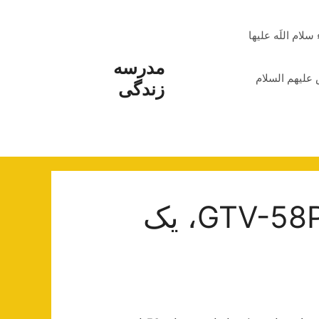
م اللَه علیها
مدرسه
علیهم السلام
زندگی
جی پلاس مدل GTV-58PU726S، یک