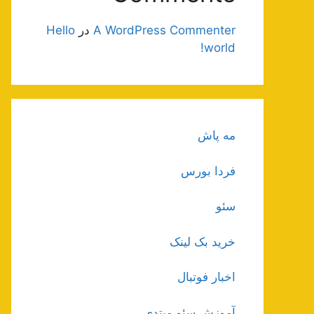
A WordPress Commenter
در
Hello
world!
مه پاش
فردا بورس
سئو
خرید بک لینک
اخبار فوتبال
آموزش سئو مبتدی