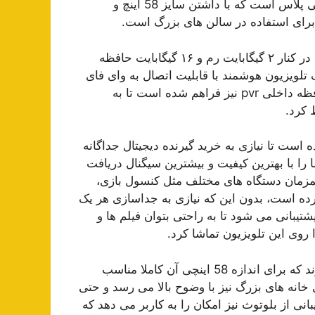
یک تلویزیون هوشمند با پشتیبانی از کیفیت ۴k از کمپانی جی پلاس است که با داشتن سایز 58 اینچ و
تلویزیون GTV-58PU726S دارای یک پردازنده ۴ هسته ای در کنار ۲ گیگابایت رم و ۱۶ گیگابایت حافظه
، این تلویزیون را به یک تلویزیون هوشمند با قابلیت اتصال به وای فای
تبدیل کرده است. علاوه بر این امکان ذخیره ویدئو روی حافظه داخلی pvr نیز فراهم شده است تا به
 کرد.
تفاده شده است تا نیازی به خرید گیرنده دیجیتال جداگانه
 را با بهترین کیفیت و بیشترین سیگنال دریافت
 امکان اتصال همزمان دستگاه های مختلف مثل کنسول بازی،
کرده است، بدون این که نیازی به جداسازی هر یک
شتیبانی می شود تا به راحتی بتوان فیلم ها و
وی این تلویزیون تماشا کرد.
بلندگوهای استفاده شده در این تلویزیون، ۱۰ وات توان دارند که برای اندازه 58 اینچی آن کاملا مناسب
خانه های بزرگ نیز با وضوح بالا می رسد و حتی
 از بلوتوث نیز امکان را به کاربر می دهد که