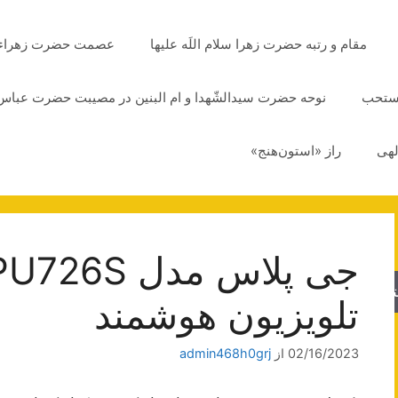
مقام و رتبه حضرت زهرا سلام اللَه علیها
عصمت حضرت زهراء سلا
مستحب
نوحه حضرت سیدالشّهدا و ام البنین در مصیبت حضرت عباس 
لهی
راز «استون‌هنج»
جو
تلویزیون هوشمند
02/16/2023
از
admin468h0grj