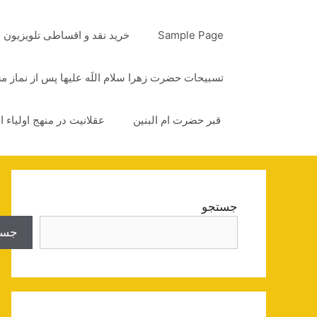
رش
ه
Sample Page
خرید نقد و اقساطی تلویزیون
حتوا
تسبیحات حضرت زهرا سلام اللَه علیها پس از نماز 
قبر حضرت ام البنین
عقلانیت در منهج اولیاء ا
جستجو
جست